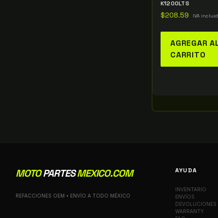
K1200LTS
$
208.59
IVA inclui
AGREGAR A
CARRITO
AYUDA
MOTO
PARTES
MEXICO.COM
INVENTARIO
REFACCIONES OEM • ENVÍO A TODO MÉXICO
ENVÍOS
DEVOLUCIONES
WARRANTY