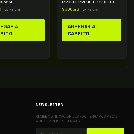
5125230
K1200LT K1200LTC K1200LTS
0
$
600.93
IVA incluido
IVA incluido
EGAR AL
AGREGAR AL
RRITO
CARRITO
NEWSLETTER
RECIBE NOTIFICACIÓN CUANDO TENGAMOS PIEZAS
QUE SIRVAN PARA TU MOTO.