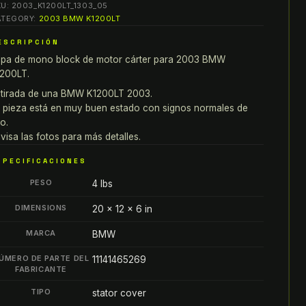
KU:
2003_K1200LT_1303_05
lock
ATEGORY:
2003 BMW K1200LT
e
ESCRIPCIÓN
otor
pa de mono block de motor cárter para 2003 BMW
rter
200LT.
ara
mw
tirada de una BMW K1200LT 2003.
 pieza está en muy buen estado con signos normales de
1200LT
o.
1200LTC
visa las fotos para más detalles.
1200LTS
antity
SPECIFICACIONES
PESO
4 lbs
DIMENSIONS
20 × 12 × 6 in
MARCA
BMW
ÚMERO DE PARTE DEL
11141465269
FABRICANTE
TIPO
stator cover