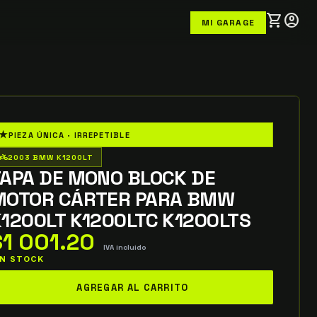
shopping_cart
account_circle
MI GARAGE
★
PIEZA ÚNICA · IRREPETIBLE
o_wheeler
2003 BMW K1200LT
TAPA DE MONO BLOCK DE
MOTOR CÁRTER PARA BMW
1200LT K1200LTC K1200LTS
$
1 001.20
IVA incluido
 IN STOCK
apa
AGREGAR AL CARRITO
e
ono