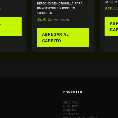
LATCH 
DERECHO DE HORQUILLA PARA
BMW K1200LT K1200LTC
$
315.5
do
K1200LTS
$
250.35
IVA incluido
L
AGR
CA
AGREGAR AL
CARRITO
CONECTAR
ABOUT US
MI CUENTA
CARRITO
CONTACTO