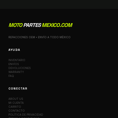
MOTO
PARTES
MEXICO.COM
REFACCIONES OEM • ENVÍO A TODO MÉXICO
AYUDA
INVENTARIO
ENVÍOS
DEVOLUCIONES
WARRANTY
FAQ
CONECTAR
ABOUT US
MI CUENTA
CARRITO
CONTACTO
POLÍTICA DE PRIVACIDAD