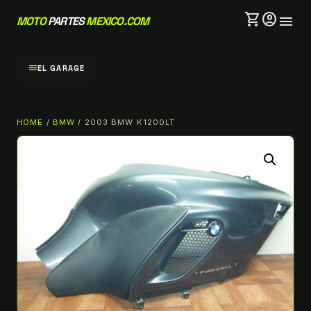
shopping_cart
account_circle
menu
MOTO
PARTES
MEXICO.COM
menu
EL GARAGE
HOME
/
BMW
/ 2003 BMW K1200LT