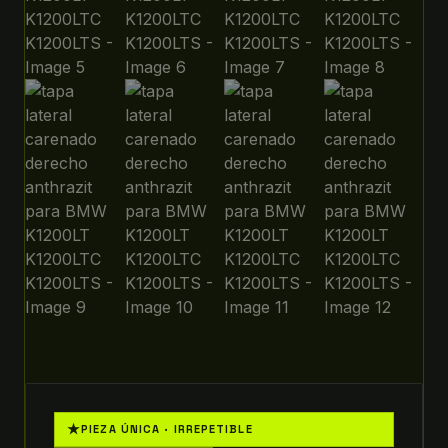
★
PIEZA ÚNICA · IRREPETIBLE