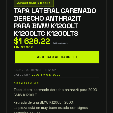
two_wheeler
2003 BMW K1200LT
TAPA LATERAL CARENADO
DERECHO ANTHRAZIT
PARA BMW K1200LT
K1200LTC K1200LTS
$
1 628.22
IVA incluido
1 IN STOCK
tapa
AGREGAR AL CARRITO
lateral
carenado
SKU:
2003_K1200LT_1312-02
derecho
CATEGORY:
2003 BMW K1200LT
anthrazit
DESCRIPCIÓN
para
Tapa lateral carenado derecho anthrazit para 2003
BMW
BMW K1200LT.
K1200LT
K1200LTC
Retirada de una BMW K1200LT 2003.
La pieza está en muy buen estado con signos
K1200LTS
normales de uso.