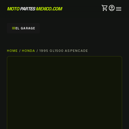
shopping_cart
account_circle
menu
MOTO
PARTES
MEXICO.COM
menu
EL GARAGE
HOME
/
HONDA
/ 1995 GL1500 ASPENCADE