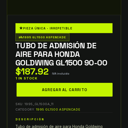
★
PIEZA ÚNICA · IRREPETIBLE
two_wheeler
1995 GL1500 ASPENCADE
TUBO DE ADMISIÓN DE
AIRE PARA HONDA
GOLDWING GL1500 90-00
$
187.92
IVA incluido
1 IN STOCK
TUBO
AGREGAR AL CARRITO
DE
ADMISIÓN
SKU:
1995_GL1500A_11
DE
CATEGORY:
1995 GL1500 ASPENCADE
AIRE
DESCRIPCIÓN
PARA
Tubo de admisión de aire para Honda Goldwing
HONDA