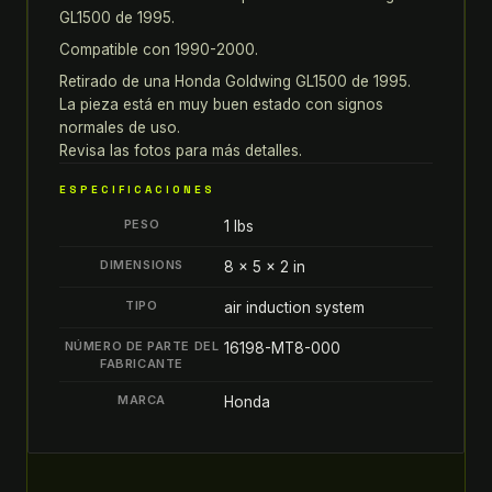
GL1500 de 1995.
GOLDWING
GL1500
Compatible con 1990-2000.
90-
Retirado de una Honda Goldwing GL1500 de 1995.
00
La pieza está en muy buen estado con signos
quantity
normales de uso.
Revisa las fotos para más detalles.
ESPECIFICACIONES
PESO
1 lbs
DIMENSIONS
8 × 5 × 2 in
TIPO
air induction system
NÚMERO DE PARTE DEL
16198-MT8-000
FABRICANTE
MARCA
Honda