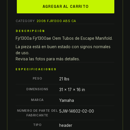
yamaha
AGREGAR AL CARRITO
06-
12
CATEGORY:
2008 FJR1300 ABS CA
fjr1300a
06-
DESCRIPCIÓN
09
Fjr1300a Fjr1300ae Oem Tubos de Escape Manifold.
fjr1300ae
La pieza está en buen estado con signos normales
OEM
de uso.
TUBOS
Revisa las fotos para más detalles.
DE
ESPECIFICACIONES
ESCAPE
PESO
MANIFOLD
21 lbs
quantity
DIMENSIONS
31 × 17 × 16 in
MARCA
Yamaha
NÚMERO DE PARTE DEL
5JW-14602-02-00
FABRICANTE
TIPO
header