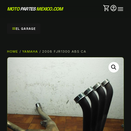
shopping_cart
account_circle
menu
MOTO
PARTES
MEXICO.COM
menu
EL GARAGE
HOME
/
YAMAHA
/ 2008 FJR1300 ABS CA