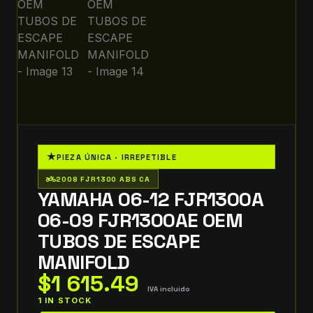
★
PIEZA ÚNICA · IRREPETIBLE
two_wheeler
2008 FJR1300 ABS CA
YAMAHA 06-12 FJR1300A
06-09 FJR1300AE OEM
TUBOS DE ESCAPE
MANIFOLD
$
1 615.49
IVA incluido
1 IN STOCK