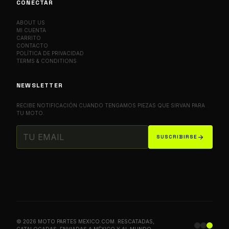
CONECTAR
ABOUT US
MI CUENTA
CARRITO
CONTACTO
POLÍTICA DE PRIVACIDAD
TERMS & CONDITIONS
NEWSLETTER
RECIBE NOTIFICACIÓN CUANDO TENGAMOS PIEZAS QUE SIRVAN PARA
TU MOTO.
arrow_forward
SUSCRIBIRSE
© 2026 MOTO PARTES MEXICO.COM. RESCATADAS,
CATALOGADAS, ENVIADAS A MÉXICO Y AL MUNDO.