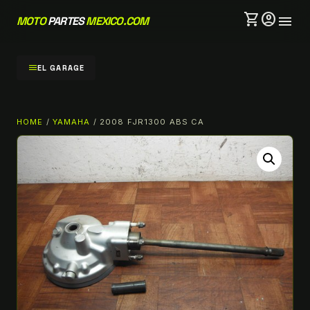
shopping_cart
account_circle
menu
MOTO
PARTES
MEXICO.COM
menu
EL GARAGE
HOME
/
YAMAHA
/ 2008 FJR1300 ABS CA