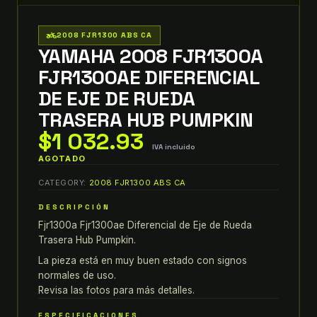
two_wheeler
2008 FJR1300 ABS CA
YAMAHA 2008 FJR1300A
FJR1300AE DIFERENCIAL
DE EJE DE RUEDA
TRASERA HUB PUMPKIN
$
1 032.93
IVA incluido
AGOTADO
CATEGORY:
2008 FJR1300 ABS CA
DESCRIPCIÓN
Fjr1300a Fjr1300ae Diferencial de Eje de Rueda
Trasera Hub Pumpkin.
La pieza está en muy buen estado con signos
normales de uso.
Revisa las fotos para más detalles.
ESPECIFICACIONES