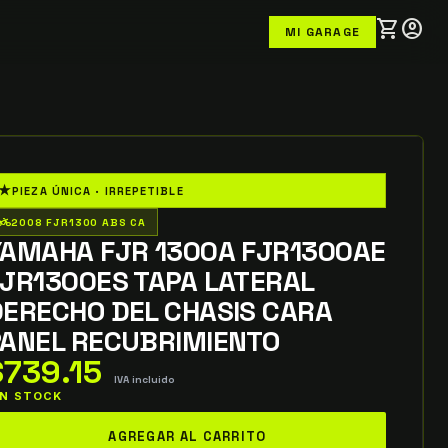
shopping_cart
account_circle
MI GARAGE
★
PIEZA ÚNICA · IRREPETIBLE
o_wheeler
2008 FJR1300 ABS CA
YAMAHA FJR 1300A FJR1300AE
JR1300ES TAPA LATERAL
DERECHO DEL CHASIS CARA
PANEL RECUBRIMIENTO
$
739.15
IVA incluido
 IN STOCK
amaha
AGREGAR AL CARRITO