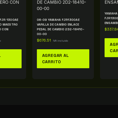
YAMAHA 
FJR130
FJR 1300AE
06-09 YAMAHA FJR1300AE
ENSAMBL
RO MAESTRO
VARILLA DE CAMBIO ENLACE
O CON
PEDAL DE CAMBIO 2D2-18410-
$
337.8
00-00
$
676.51
o
IVA incluido
AGR
CA
L
AGREGAR AL
CARRITO