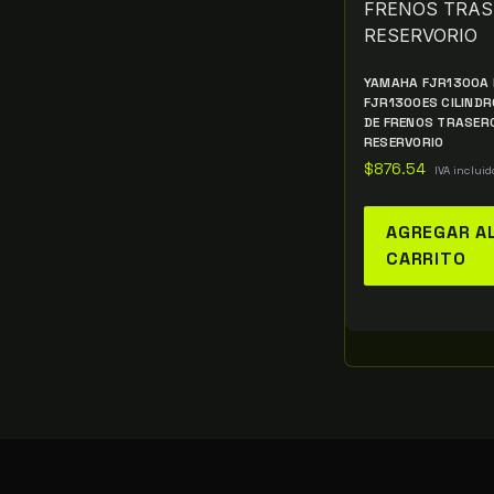
YAMAHA FJR1300A 
FJR1300ES CILIND
DE FRENOS TRASER
RESERVORIO
$
876.54
IVA incluid
AGREGAR A
CARRITO