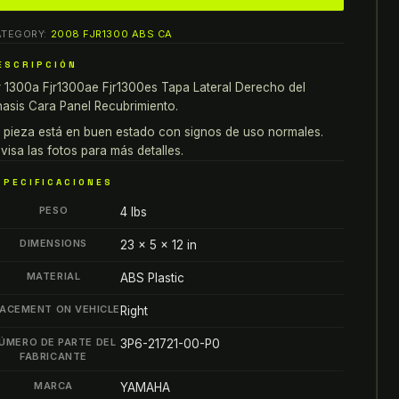
300a
ATEGORY:
2008 FJR1300 ABS CA
r1300ae
r1300es
ESCRIPCIÓN
APA
r 1300a Fjr1300ae Fjr1300es Tapa Lateral Derecho del
ATERAL
asis Cara Panel Recubrimiento.
ERECHO
 pieza está en buen estado con signos de uso normales.
EL
visa las fotos para más detalles.
HASIS
SPECIFICACIONES
ARA
PESO
ANEL
4 lbs
ECUBRIMIENTO
DIMENSIONS
23 × 5 × 12 in
antity
MATERIAL
ABS Plastic
ACEMENT ON VEHICLE
Right
ÚMERO DE PARTE DEL
3P6-21721-00-P0
FABRICANTE
MARCA
YAMAHA