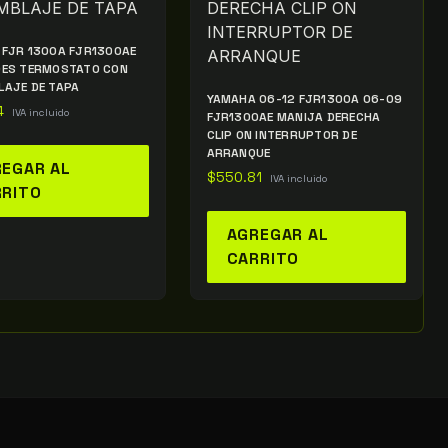
FJR 1300A FJR1300AE
0ES TERMOSTATO CON
AJE DE TAPA
YAMAHA 06-12 FJR1300A 06-09
4
IVA incluido
FJR1300AE MANIJA DERECHA
CLIP ON INTERRUPTOR DE
ARRANQUE
EGAR AL
$
550.81
IVA incluido
RRITO
AGREGAR AL
CARRITO