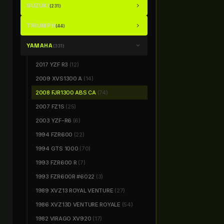
SUZUKI
chevron_right
(231)
TRIUMPH
chevron_right
(44)
YAMAHA
chevron_right
(331)
2017 YZF R3
(12)
2009 XVS1300 A
(14)
2008 FJR1300 ABS CA
(74)
2007 FZ1S
(25)
2003 YZF-R6
(6)
1994 FZR600
(22)
1994 GTS 1000
(70)
1993 FZR600 R
(7)
1993 FZR600R #6022
(3)
1989 XVZ13 ROYAL VENTURE
(27)
1986 XVZ13D VENTURE ROYALE
(54)
1982 VIRAGO XV920
(17)