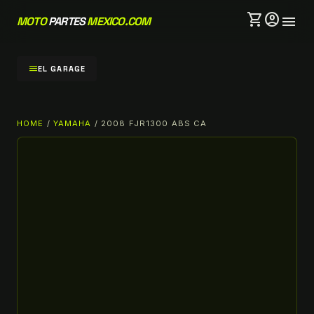
shopping_cart
account_circle
menu
MOTO
PARTES
MEXICO.COM
menu
EL GARAGE
HOME
/
YAMAHA
/ 2008 FJR1300 ABS CA