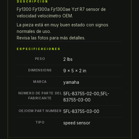
yzf
DESCRIPCIÓN
r7
Fjr1300 Fjr1300a Fjr1300ae Yzf R7 sensor de
sensor
velocidad velocímetro OEM.
de
La pieza está en muy buen estado con signos
velocidad
normales de uso.
velocímetro
Revisa las fotos para más detalles.
OEM
ESPECIFICACIONES
quantity
PESO
2 lbs
DIMENSIONS
9 × 5 × 2 in
MARCA
yamaha
NÚMERO DE PARTE DEL
5FL-83755-02-00,5FL-
FABRICANTE
83755-03-00
OE/OEM PART NUMBER
5FL-83755-03-00
TIPO
speed sensor