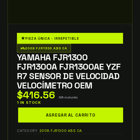
★
PIEZA ÚNICA · IRREPETIBLE
two_wheeler
2008 FJR1300 ABS CA
YAMAHA FJR1300
FJR1300A FJR1300AE YZF
R7 SENSOR DE VELOCIDAD
VELOCÍMETRO OEM
$
416.56
IVA incluido
1 IN STOCK
yamaha
AGREGAR AL CARRITO
fjr1300
fjr1300a
CATEGORY:
2008 FJR1300 ABS CA
fjr1300ae