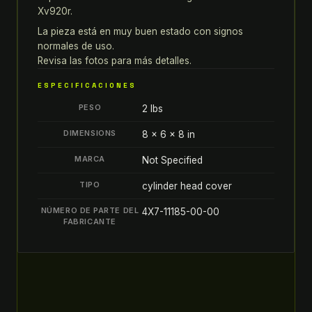
Xv920r.
DE
CILINDRO
La pieza está en muy buen estado con signos
normales de uso.
DE
Revisa las fotos para más detalles.
MOTOR
quantity
ESPECIFICACIONES
PESO
2 lbs
DIMENSIONS
8 × 6 × 8 in
MARCA
Not Specified
TIPO
cylinder head cover
NÚMERO DE PARTE DEL
4X7-11185-00-00
FABRICANTE