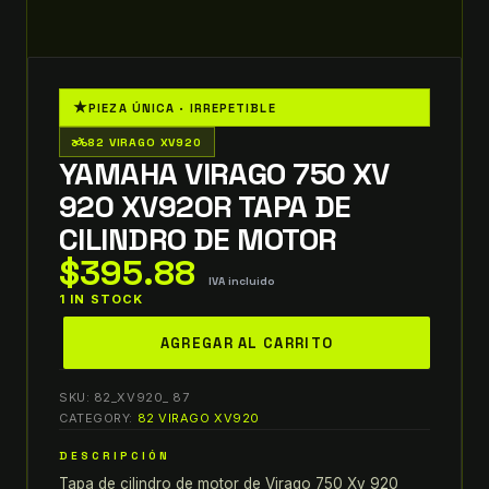
★
PIEZA ÚNICA · IRREPETIBLE
two_wheeler
82 VIRAGO XV920
YAMAHA VIRAGO 750 XV
920 XV920R TAPA DE
CILINDRO DE MOTOR
$
395.88
IVA incluido
1 IN STOCK
yamaha
AGREGAR AL CARRITO
virago
750
SKU:
82_XV920_ 87
XV
CATEGORY:
82 VIRAGO XV920
920
DESCRIPCIÓN
xv920r
Tapa de cilindro de motor de Virago 750 Xv 920
TAPA