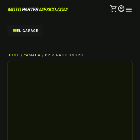
shopping_cart
account_circle
menu
MOTO
PARTES
MEXICO.COM
menu
EL GARAGE
HOME
/
YAMAHA
/ 82 VIRAGO XV920