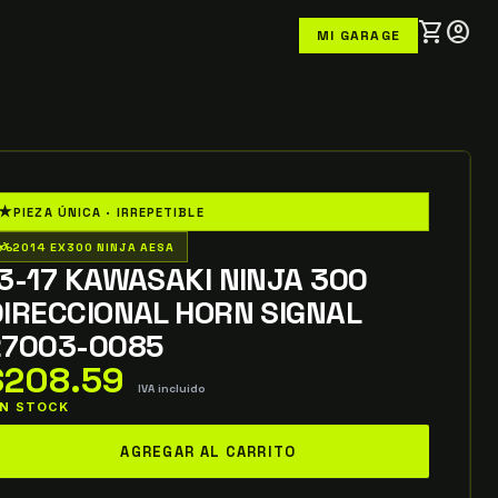
shopping_cart
account_circle
MI GARAGE
★
PIEZA ÚNICA · IRREPETIBLE
o_wheeler
2014 EX300 NINJA AESA
3-17 KAWASAKI NINJA 300
IRECCIONAL HORN SIGNAL
27003-0085
$
208.59
IVA incluido
 IN STOCK
-
AGREGAR AL CARRITO
7
awasaki