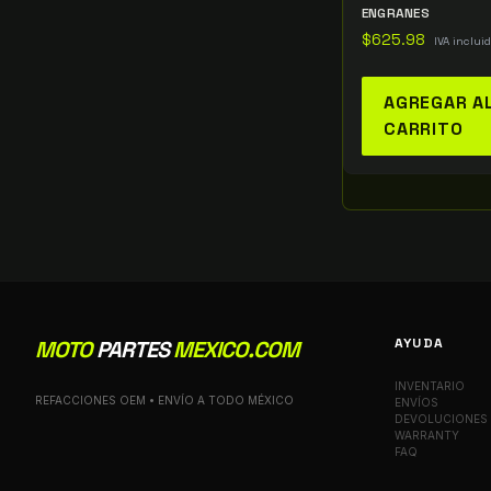
ENGRANES
$
625.98
IVA inclui
AGREGAR A
CARRITO
AYUDA
MOTO
PARTES
MEXICO.COM
INVENTARIO
REFACCIONES OEM • ENVÍO A TODO MÉXICO
ENVÍOS
DEVOLUCIONES
WARRANTY
FAQ