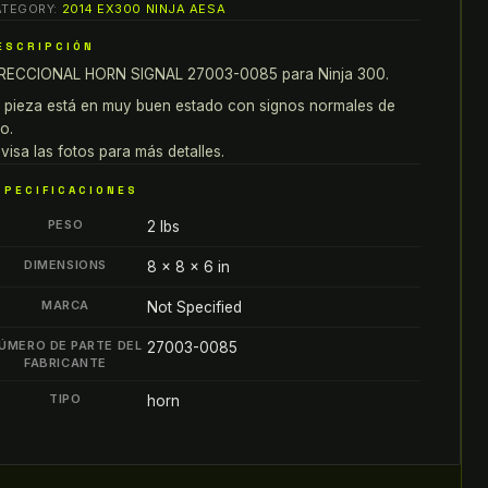
ATEGORY:
2014 EX300 NINJA AESA
nja
00
ESCRIPCIÓN
IRECCIONAL
RECCIONAL HORN SIGNAL 27003-0085 para Ninja 300.
ORN
 pieza está en muy buen estado con signos normales de
IGNAL
o.
7003-
visa las fotos para más detalles.
085
SPECIFICACIONES
antity
PESO
2 lbs
DIMENSIONS
8 × 8 × 6 in
MARCA
Not Specified
ÚMERO DE PARTE DEL
27003-0085
FABRICANTE
TIPO
horn