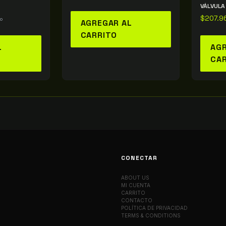
VÁLVULA
$
207.9
do
AGREGAR AL
CARRITO
L
AGR
CA
CONECTAR
ABOUT US
MI CUENTA
CARRITO
CONTACTO
POLÍTICA DE PRIVACIDAD
TERMS & CONDITIONS