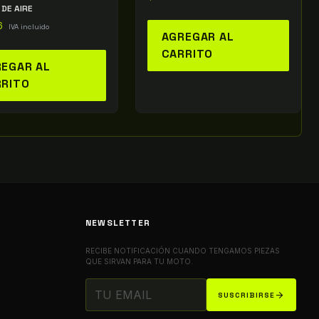
 DE AIRE
6
IVA incluido
AGREGAR AL
CARRITO
EGAR AL
RRITO
NEWSLETTER
RECIBE NOTIFICACIÓN CUANDO TENGAMOS PIEZAS
QUE SIRVAN PARA TU MOTO.
arrow_forward
SUSCRIBIRSE