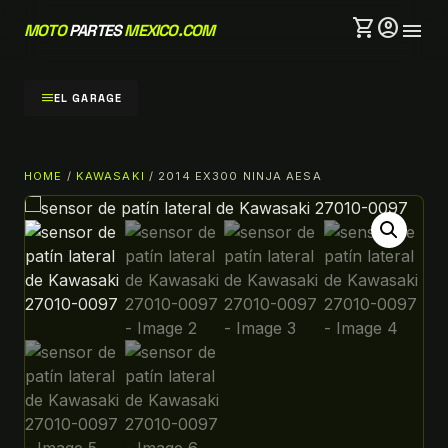
shopping_cart
account_circle
menu
MOTO
PARTES
MEXICO.COM
menu
EL GARAGE
HOME
/
KAWASAKI
/ 2014 EX300 NINJA AESA