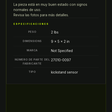
0097
La pieza está en muy buen estado con signos
quantity
normales de uso.
Revisa las fotos para más detalles.
ESPECIFICACIONES
PESO
2 lbs
DIMENSIONS
9 × 5 × 2 in
MARCA
Not Specified
NÚMERO DE PARTE DEL
27010-0097
FABRICANTE
TIPO
kickstand sensor