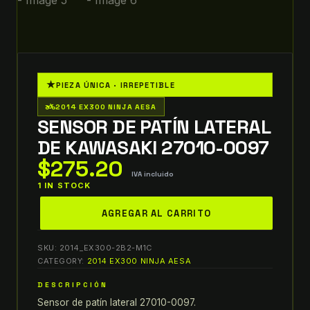
★
PIEZA ÚNICA · IRREPETIBLE
two_wheeler
2014 EX300 NINJA AESA
SENSOR DE PATÍN LATERAL
DE KAWASAKI 27010-0097
$
275.20
IVA incluido
1 IN STOCK
sensor
AGREGAR AL CARRITO
de
patín
SKU:
2014_EX300-2B2-M1C
lateral
CATEGORY:
2014 EX300 NINJA AESA
de
DESCRIPCIÓN
Kawasaki
Sensor de patín lateral 27010-0097.
27010-