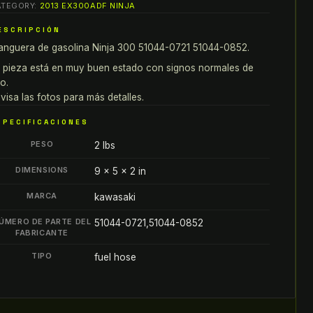
ATEGORY:
2013 EX300ADF NINJA
nja
00
ESCRIPCIÓN
ANGUERA
nguera de gasolina Ninja 300 51044-0721 51044-0852.
E
 pieza está en muy buen estado con signos normales de
AS
o.
UBO
visa las fotos para más detalles.
IPE
SPECIFICACIONES
1044-
PESO
721
2 lbs
1044-
DIMENSIONS
9 × 5 × 2 in
852
antity
MARCA
kawasaki
ÚMERO DE PARTE DEL
51044-0721,51044-0852
FABRICANTE
TIPO
fuel hose