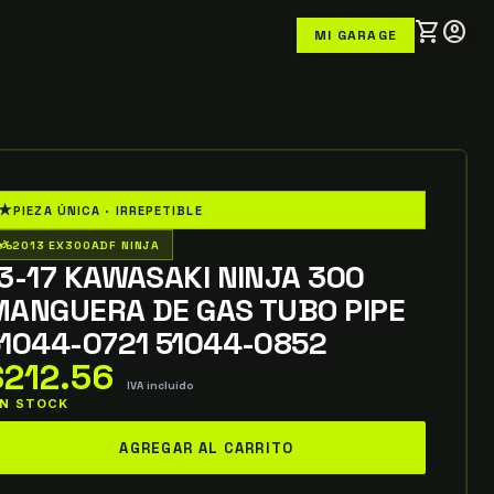
shopping_cart
account_circle
MI GARAGE
★
PIEZA ÚNICA · IRREPETIBLE
o_wheeler
2013 EX300ADF NINJA
3-17 KAWASAKI NINJA 300
MANGUERA DE GAS TUBO PIPE
1044-0721 51044-0852
$
212.56
IVA incluido
 IN STOCK
-
AGREGAR AL CARRITO
7
awasaki