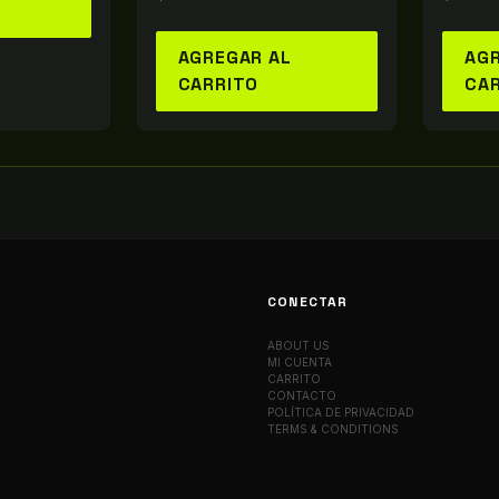
AGREGAR AL
AGR
CARRITO
CA
CONECTAR
ABOUT US
MI CUENTA
CARRITO
CONTACTO
POLÍTICA DE PRIVACIDAD
TERMS & CONDITIONS