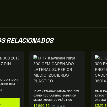
S RELACIONADOS
00 2013 2014
RASERO OEM
ido
13-17 KAWASAKI NINJA 300 OEM
13-17 K
CARENADO LATERAL SUPERIOR
EX300 T
MEDIO IZQUIERDO PLÁSTICO
CADENA
L
$
1 690.86
$
325.3
IVA incluido