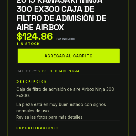
300 EX300 CAJA DE
FILTRO DE ADMISIÓN DE
AIRE AIRBOX
$
124.86
IVA incluido
1 IN STOCK
2013
AGREGAR AL CARRITO
kawasaki
ninja
CATEGORY:
2013 EX300ADF NINJA
300
EX300
DESCRIPCIÓN
CAJA
Caja de filtro de admisión de aire Airbox Ninja 300
DE
Ex300.
FILTRO
La pieza está en muy buen estado con signos
DE
normales de uso.
ADMISIÓN
Revisa las fotos para más detalles.
DE
ESPECIFICACIONES
AIRE