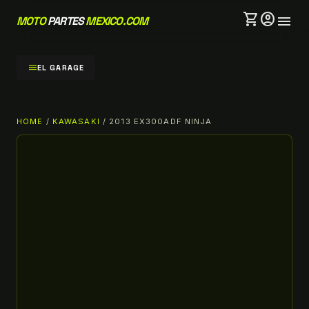
shopping_cart
account_circle
menu
MOTO
PARTES
MEXICO.COM
menu
EL GARAGE
HOME
/
KAWASAKI
/ 2013 EX300ADF NINJA