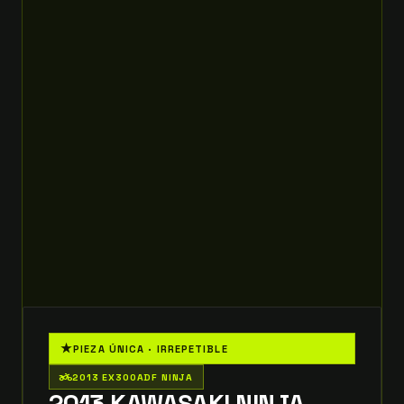
★
PIEZA ÚNICA · IRREPETIBLE
two_wheeler
2013 EX300ADF NINJA
2013 KAWASAKI NINJA