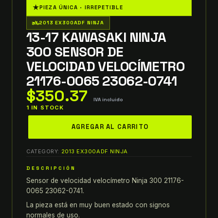
★
PIEZA ÚNICA · IRREPETIBLE
two_wheeler
2013 EX300ADF NINJA
13-17 KAWASAKI NINJA
300 SENSOR DE
VELOCIDAD VELOCÍMETRO
21176-0065 23062-0741
$
350.37
IVA incluido
1 IN STOCK
13-
AGREGAR AL CARRITO
17
kawasaki
CATEGORY:
2013 EX300ADF NINJA
ninja
300
DESCRIPCIÓN
SENSOR
Sensor de velocidad velocímetro Ninja 300 21176-
DE
0065 23062-0741.
VELOCIDAD
La pieza está en muy buen estado con signos
VELOCÍMETRO
normales de uso.