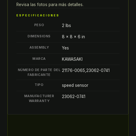
21176-
Revisa las fotos para más detalles.
0065
ESPECIFICACIONES
23062-
PESO
2 lbs
0741
quantity
DIMENSIONS
8 × 8 × 6 in
ASSEMBLY
Yes
MARCA
KAWASAKI
NÚMERO DE PARTE DEL
21176-0065,23062-0741
FABRICANTE
TIPO
speed sensor
MANUFACTURER
23062-0741
WARRANTY