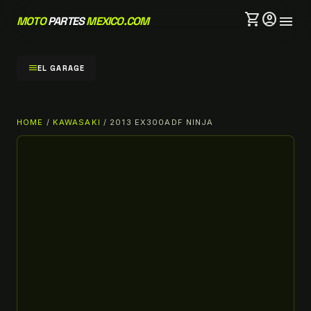
shopping_cart
account_circle
menu
MOTO
PARTES
MEXICO.COM
menu
EL GARAGE
HOME
/
KAWASAKI
/ 2013 EX300ADF NINJA