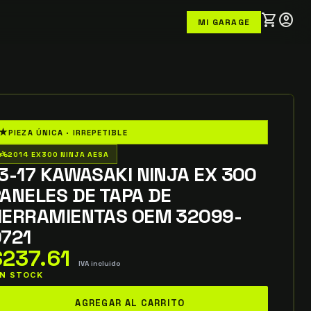
shopping_cart
account_circle
MI GARAGE
★
PIEZA ÚNICA · IRREPETIBLE
o_wheeler
2014 EX300 NINJA AESA
3-17 KAWASAKI NINJA EX 300
ANELES DE TAPA DE
HERRAMIENTAS OEM 32099-
721
$
237.61
IVA incluido
 IN STOCK
-
AGREGAR AL CARRITO
7