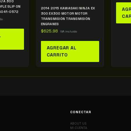
NJA 300
FLE SLIP ON
2014 2015 KAWASAKI NINJA EX
AGR
14041-0572
300 EX300 MOTOR MOTOR
CA
TRANSMISIÓN TRANSMISIÓN
do
ENGRANES
$
625.98
IVA incluido
L
AGREGAR AL
CARRITO
CONECTAR
ABOUT US
MI CUENTA