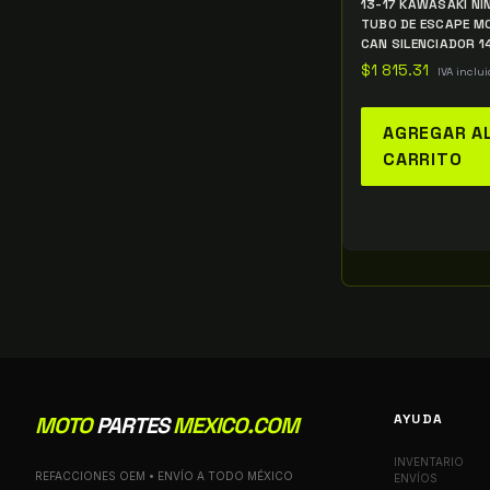
13-17 KAWASAKI NI
TUBO DE ESCAPE MO
CAN SILENCIADOR 
$
1 815.31
IVA inclui
AGREGAR A
CARRITO
AYUDA
MOTO
PARTES
MEXICO.COM
INVENTARIO
REFACCIONES OEM • ENVÍO A TODO MÉXICO
ENVÍOS