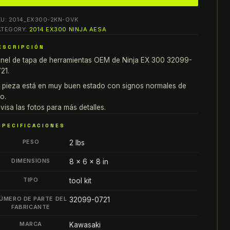
awasaki
KU:
2014_EX300-2KN-OVK
nja
ATEGORY:
2014 EX300 NINJA AESA
X
ESCRIPCIÓN
00
nel de tapa de herramientas OEM de Ninja EX 300 32099-
ANELES
21.
E
APA
 pieza está en muy buen estado con signos normales de
o.
E
visa las fotos para más detalles.
ERRAMIENTAS
EM
SPECIFICACIONES
2099-
PESO
2 lbs
721
antity
DIMENSIONS
8 × 6 × 8 in
TIPO
tool kit
ÚMERO DE PARTE DEL
32099-0721
FABRICANTE
MARCA
Kawasaki