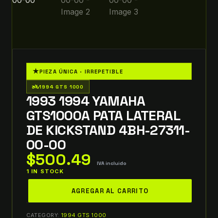
★
PIEZA ÚNICA · IRREPETIBLE
two_wheeler
1994 GTS 1000
1993 1994 YAMAHA
GTS1000A PATA LATERAL
DE KICKSTAND 4BH-27311-
00-00
$
500.49
IVA incluido
1 IN STOCK
1993
AGREGAR AL CARRITO
1994
Yamaha
CATEGORY:
1994 GTS 1000