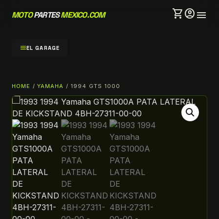
shopping_cart
account_circle
menu
MOTO
PARTES
MEXICO.COM
menu
EL GARAGE
HOME
/
YAMAHA
/ 1994 GTS 1000