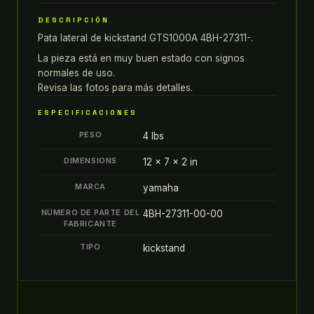
GTS1000A
PATA
DESCRIPCIÓN
LATERAL
Pata lateral de kickstand GTS1000A 4BH-27311-.
DE
La pieza está en muy buen estado con signos
KICKSTAND
normales de uso.
4BH-
Revisa las fotos para más detalles.
27311-
ESPECIFICACIONES
00-
PESO
00
4 lbs
quantity
DIMENSIONS
12 × 7 × 2 in
MARCA
yamaha
NÚMERO DE PARTE DEL
4BH-27311-00-00
FABRICANTE
TIPO
kickstand