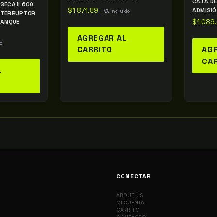
CAJA DE 
SECA II 600
$
1 871.89
ADMISIÓ
IVA incluido
NTERRUPTOR
RANQUE
$
1 089
AGREGAR AL
do
CARRITO
AGR
CA
L
CONECTAR
ABOUT US
MI CUENTA
CARRITO