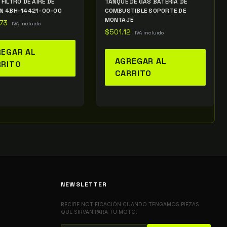
FILTRO DE AIRE DE
TANQUE DE GAS BATERÍA DE
N 4BH-14421-00-00
COMBUSTIBLE SOPORTE DE
MONTAJE
.73
IVA incluido
$
501.12
IVA incluido
EGAR AL
AGREGAR AL
RRITO
CARRITO
NEWSLETTER
RECIBE NOTIFICACIÓN CUANDO TENGAMOS PIEZAS
QUE SIRVAN PARA TU MOTO.