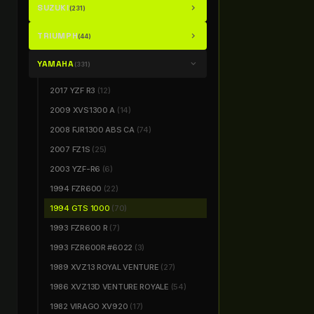
SUZUKI
chevron_right
(231)
TRIUMPH
chevron_right
(44)
YAMAHA
chevron_right
(331)
2017 YZF R3
(12)
2009 XVS1300 A
(14)
2008 FJR1300 ABS CA
(74)
2007 FZ1S
(25)
2003 YZF-R6
(6)
1994 FZR600
(22)
1994 GTS 1000
(70)
1993 FZR600 R
(7)
1993 FZR600R #6022
(3)
1989 XVZ13 ROYAL VENTURE
(27)
1986 XVZ13D VENTURE ROYALE
(54)
1982 VIRAGO XV920
(17)