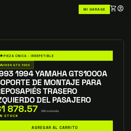
shopping_cart
account_circle
MI GARAGE
★
PIEZA ÚNICA · IRREPETIBLE
o_wheeler
1994 GTS 1000
1993 1994 YAMAHA GTS1000A
SOPORTE DE MONTAJE PARA
REPOSAPIÉS TRASERO
ZQUIERDO DEL PASAJERO
$
1 878.57
IVA incluido
 IN STOCK
993
AGREGAR AL CARRITO
994