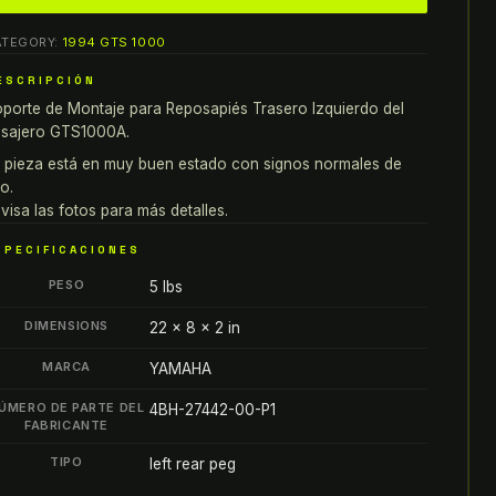
amaha
ATEGORY:
1994 GTS 1000
TS1000A
oporte
ESCRIPCIÓN
e
porte de Montaje para Reposapiés Trasero Izquierdo del
ontaje
sajero GTS1000A.
ara
 pieza está en muy buen estado con signos normales de
eposapiés
o.
rasero
visa las fotos para más detalles.
quierdo
SPECIFICACIONES
l
PESO
5 lbs
asajero
antity
DIMENSIONS
22 × 8 × 2 in
MARCA
YAMAHA
ÚMERO DE PARTE DEL
4BH-27442-00-P1
FABRICANTE
TIPO
left rear peg