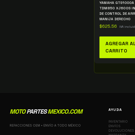
YAMAHA GTS1000A 
TDM850 XJ600S I
DE CONTROL DE AR
MANIJA DERECHO
$
625.56
IVA inclui
AGREGAR A
CARRITO
AYUDA
MOTO
PARTES
MEXICO.COM
INVENTARIO
REFACCIONES OEM • ENVÍO A TODO MÉXICO
ENVÍOS
DEVOLUCIONES