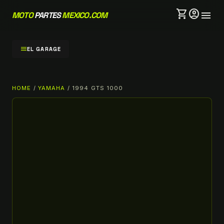
shopping_cart
account_circle
menu
MOTO
PARTES
MEXICO.COM
menu
EL GARAGE
HOME
/
YAMAHA
/ 1994 GTS 1000