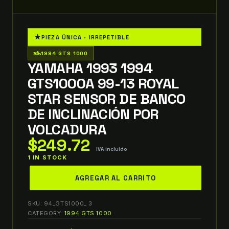
★
PIEZA ÚNICA · IRREPETIBLE
two_wheeler
1994 GTS 1000
YAMAHA 1993 1994
GTS1000A 99-13 ROYAL
STAR SENSOR DE BANCO
DE INCLINACIÓN POR
VOLCADURA
$
249.72
IVA incluido
1 IN STOCK
yamaha
AGREGAR AL CARRITO
1993
1994
SKU:
94_GTS1000_ 3
gts1000a
CATEGORY:
1994 GTS 1000
99-