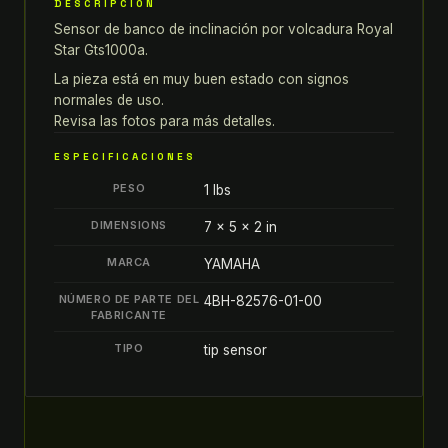
DESCRIPCIÓN
13
Sensor de banco de inclinación por volcadura Royal
royal
Star Gts1000a.
star
SENSOR
La pieza está en muy buen estado con signos
normales de uso.
DE
Revisa las fotos para más detalles.
BANCO
DE
ESPECIFICACIONES
INCLINACIÓN
PESO
1 lbs
POR
VOLCADURA
DIMENSIONS
7 × 5 × 2 in
quantity
MARCA
YAMAHA
NÚMERO DE PARTE DEL
4BH-82576-01-00
FABRICANTE
TIPO
tip sensor