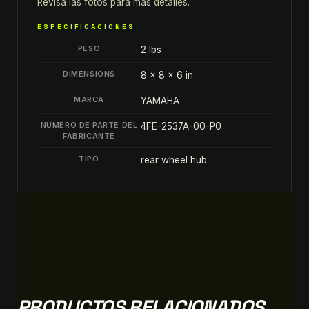
4FE-
Revisa las fotos para más detalles.
2537A-
ESPECIFICACIONES
00-
PESO
P0
2 lbs
quantity
DIMENSIONS
8 × 8 × 6 in
MARCA
YAMAHA
NÚMERO DE PARTE DEL
4FE-2537A-00-P0
FABRICANTE
TIPO
rear wheel hub
PRODUCTOS RELACIONADOS