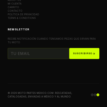
MI CUENTA
CARRITO
CONTACTO
POLÍTICA DE PRIVACIDAD
TERMS & CONDITIONS
NEWSLETTER
RECIBE NOTIFICACIÓN CUANDO TENGAMOS PIEZAS QUE SIRVAN PARA
TU MOTO.
arrow_forward
SUSCRIBIRSE
© 2026 MOTO PARTES MEXICO.COM. RESCATADAS,
CATALOGADAS, ENVIADAS A MÉXICO Y AL MUNDO.