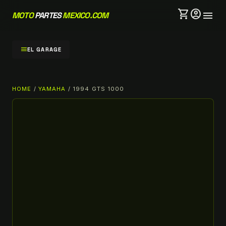
shopping_cart
account_circle
menu
MOTO
PARTES
MEXICO.COM
menu
EL GARAGE
HOME
/
YAMAHA
/ 1994 GTS 1000