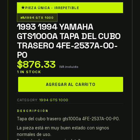
★
PIEZA ÚNICA · IRREPETIBLE
two_wheeler
1994 GTS 1000
1993 1994 YAMAHA
GTS1000A TAPA DEL CUBO
TRASERO 4FE-2537A-00-
P0
$
876.33
IVA incluido
1 IN STOCK
1993
AGREGAR AL CARRITO
1994
yamaha
CATEGORY:
1994 GTS 1000
gts1000a
TAPA
DESCRIPCIÓN
DEL
Tapa del cubo trasero gts1000a 4FE-2537A-00-P0.
CUBO
La pieza está en muy buen estado con signos
TRASERO
normales de uso.