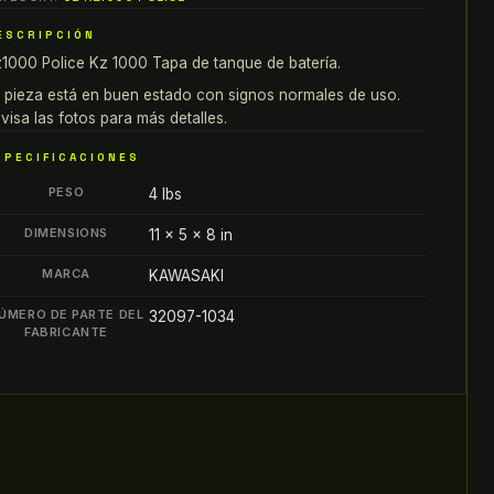
000
ESCRIPCIÓN
APA
1000 Police Kz 1000 Tapa de tanque de batería.
E
ANQUE
 pieza está en buen estado con signos normales de uso.
E
visa las fotos para más detalles.
ATERÍA
SPECIFICACIONES
antity
PESO
4 lbs
DIMENSIONS
11 × 5 × 8 in
MARCA
KAWASAKI
ÚMERO DE PARTE DEL
32097-1034
FABRICANTE