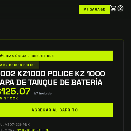
shopping_cart
account_circle
MI GARAGE
★
PIEZA ÚNICA · IRREPETIBLE
o_wheeler
02 KZ1000 POLICE
002 KZ1000 POLICE KZ 1000
APA DE TANQUE DE BATERÍA
$
125.07
IVA incluido
 IN STOCK
002
AGREGAR AL CARRITO
Z1000
OLICE
KU:
VZD7-33I-PBK
Z
ATEGORY:
02 KZ1000 POLICE