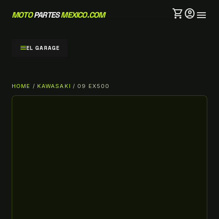
shopping_cart
account_circle
menu
MOTO
PARTES
MEXICO.COM
menu
EL GARAGE
HOME
/
KAWASAKI
/ 09 EX500