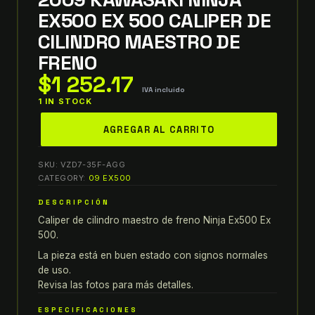
EX500 EX 500 CALIPER DE
CILINDRO MAESTRO DE
FRENO
$
1 252.17
IVA incluido
1 IN STOCK
2009
AGREGAR AL CARRITO
KAWASAKI
NINJA
SKU:
VZD7-35F-AGG
EX500
CATEGORY:
09 EX500
EX
DESCRIPCIÓN
500
Caliper de cilindro maestro de freno Ninja Ex500 Ex
CALIPER
500.
DE
CILINDRO
La pieza está en buen estado con signos normales
de uso.
MAESTRO
Revisa las fotos para más detalles.
DE
FRENO
ESPECIFICACIONES