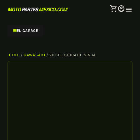
shopping_cart
account_circle
menu
MOTO
PARTES
MEXICO.COM
menu
EL GARAGE
HOME
/
KAWASAKI
/ 2013 EX300ADF NINJA