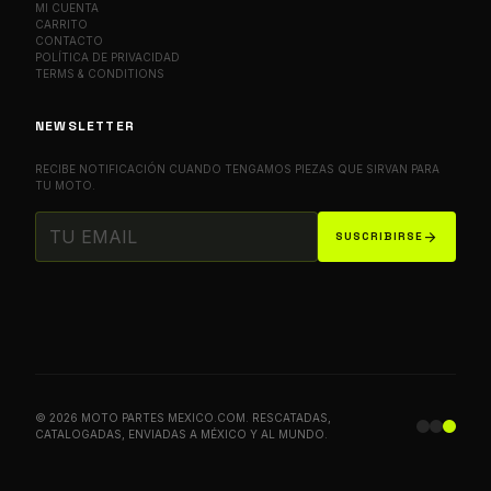
MI CUENTA
CARRITO
CONTACTO
POLÍTICA DE PRIVACIDAD
TERMS & CONDITIONS
NEWSLETTER
RECIBE NOTIFICACIÓN CUANDO TENGAMOS PIEZAS QUE SIRVAN PARA
TU MOTO.
arrow_forward
SUSCRIBIRSE
© 2026 MOTO PARTES MEXICO.COM. RESCATADAS,
CATALOGADAS, ENVIADAS A MÉXICO Y AL MUNDO.