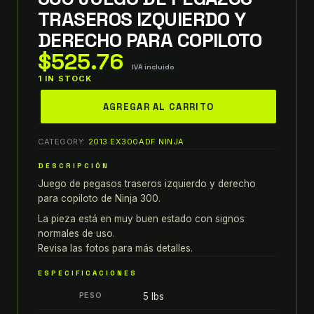
TRASEROS IZQUIERDO Y
DERECHO PARA COPILOTO
$
525.76
IVA incluido
1 IN STOCK
2013
AGREGAR AL CARRITO
kawasaki
ninja
CATEGORY:
2013 EX300ADF NINJA
300
JUEGO
DESCRIPCIÓN
DE
Juego de pegasos traseros izquierdo y derecho
PEGAZOS
para copiloto de Ninja 300.
TRASEROS
La pieza está en muy buen estado con signos
IZQUIERDO
normales de uso.
Y
Revisa las fotos para más detalles.
DERECHO
ESPECIFICACIONES
PARA
PESO
5 lbs
COPILOTO