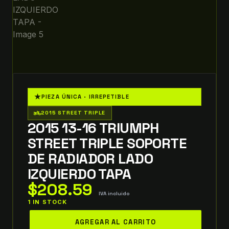
★
PIEZA ÚNICA · IRREPETIBLE
two_wheeler
2015 STREET TRIPLE
2015 13-16 TRIUMPH
STREET TRIPLE SOPORTE
DE RADIADOR LADO
IZQUIERDO TAPA
$
208.59
IVA incluido
1 IN STOCK
2015
AGREGAR AL CARRITO
13-