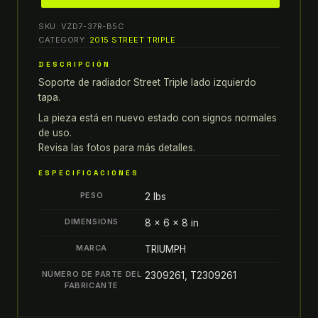
16
SKU:
VZD7-37R-B5C
Triumph
CATEGORY:
2015 STREET TRIPLE
Street
DESCRIPCIÓN
Triple
Soporte de radiador Street Triple lado izquierdo
SOPORTE
tapa.
DE
RADIADOR
La pieza está en nuevo estado con signos normales
de uso.
LADO
Revisa las fotos para más detalles.
IZQUIERDO
TAPA
ESPECIFICACIONES
quantity
PESO
2 lbs
DIMENSIONS
8 × 6 × 8 in
MARCA
TRIUMPH
NÚMERO DE PARTE DEL
2309261, T2309261
FABRICANTE