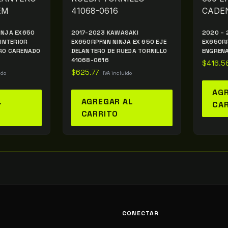
INJA EX650
2017-2023 KAWASAKI
2020 – 
 INTERIOR
EX650RPFNN NINJA EX 650 EJE
EX650RP
RO CARENADO
DELANTERO DE RUEDA TORNILLO
ENGRENA
41068-0616
$
416.5
$
625.77
ido
IVA incluido
AGR
L
AGREGAR AL
CA
CARRITO
CONECTAR