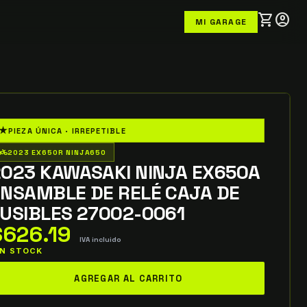
shopping_cart
account_circle
MI GARAGE
★
PIEZA ÚNICA · IRREPETIBLE
o_wheeler
2023 EX650R NINJA650
2023 KAWASAKI NINJA EX650A
ENSAMBLE DE RELÉ CAJA DE
USIBLES 27002-0061
$
626.19
IVA incluido
 IN STOCK
023
AGREGAR AL CARRITO
AWASAKI
INJA