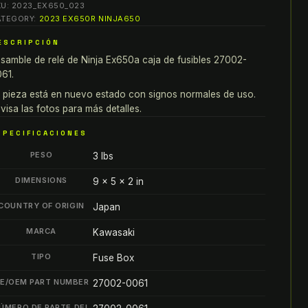
KU:
2023_EX650_023
X650A
ATEGORY:
2023 EX650R NINJA650
NSAMBLE
ESCRIPCIÓN
E
samble de relé de Ninja Ex650a caja de fusibles 27002-
ELÉ
61.
AJA
E
 pieza está en nuevo estado con signos normales de uso.
visa las fotos para más detalles.
USIBLES
7002-
SPECIFICACIONES
061
PESO
3 lbs
antity
DIMENSIONS
9 × 5 × 2 in
COUNTRY OF ORIGIN
Japan
MARCA
Kawasaki
TIPO
Fuse Box
E/OEM PART NUMBER
27002-0061
ÚMERO DE PARTE DEL