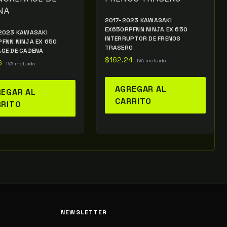
2017-2023 KAWASAKI
EX650RPFNN NINJA EX 650
2023 KAWASAKI
INTERRUPTOR DE FRENOS
FNN NINJA EX 650
TRASERO
GE DE CADENA
$
162.24
IVA incluido
6
IVA incluido
AGREGAR AL
EGAR AL
CARRITO
RRITO
NEWSLETTER