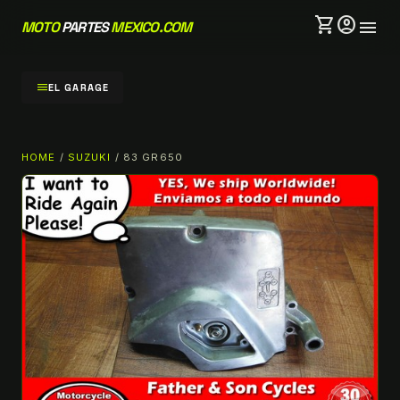
shopping_cart
account_circle
menu
MOTO
PARTES
MEXICO.COM
menu
EL GARAGE
HOME
/
SUZUKI
/ 83 GR650