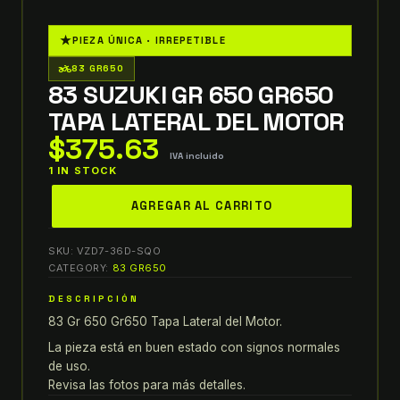
★
PIEZA ÚNICA · IRREPETIBLE
two_wheeler
83 GR650
83 SUZUKI GR 650 GR650
TAPA LATERAL DEL MOTOR
$
375.63
IVA incluido
1 IN STOCK
83
AGREGAR AL CARRITO
SUZUKI
GR
SKU:
VZD7-36D-SQO
650
CATEGORY:
83 GR650
GR650
DESCRIPCIÓN
TAPA
83 Gr 650 Gr650 Tapa Lateral del Motor.
LATERAL
DEL
La pieza está en buen estado con signos normales
MOTOR
de uso.
Revisa las fotos para más detalles.
quantity