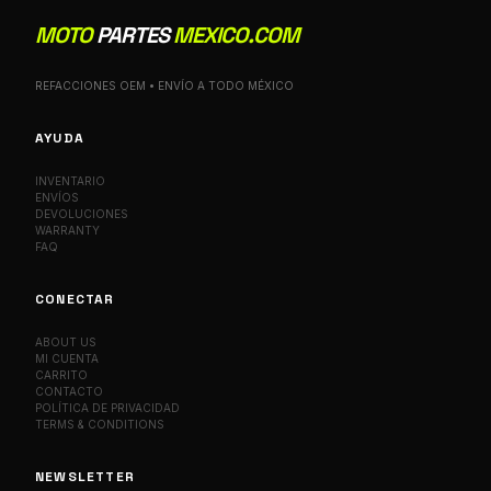
MOTO
PARTES
MEXICO.COM
REFACCIONES OEM • ENVÍO A TODO MÉXICO
AYUDA
INVENTARIO
ENVÍOS
DEVOLUCIONES
WARRANTY
FAQ
CONECTAR
ABOUT US
MI CUENTA
CARRITO
CONTACTO
POLÍTICA DE PRIVACIDAD
TERMS & CONDITIONS
NEWSLETTER