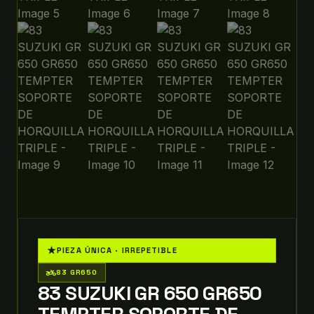
★
PIEZA ÚNICA · IRREPETIBLE
two_wheeler
83 GR650
83 SUZUKI GR 650 GR650
TEMPTER SOPORTE DE