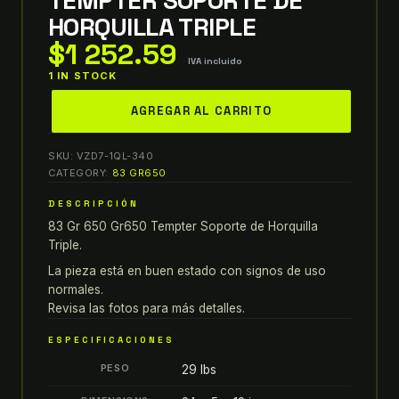
HORQUILLA TRIPLE
$
1 252.59
IVA incluido
1 IN STOCK
83
AGREGAR AL CARRITO
SUZUKI
GR
SKU:
VZD7-1QL-340
650
CATEGORY:
83 GR650
GR650
DESCRIPCIÓN
TEMPTER
83 Gr 650 Gr650 Tempter Soporte de Horquilla
SOPORTE
Triple.
DE
HORQUILLA
La pieza está en buen estado con signos de uso
normales.
TRIPLE
Revisa las fotos para más detalles.
quantity
ESPECIFICACIONES
PESO
29 lbs