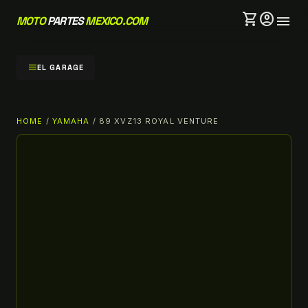
shopping_cart
account_circle
menu
MOTO
PARTES
MEXICO.COM
menu
EL GARAGE
HOME
/
YAMAHA
/ 89 XVZ13 ROYAL VENTURE