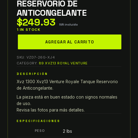
RESERVORIO DE
ANTICONGELANTE
$
249.93
IVA incluido
1 IN STOCK
86-
AGREGAR AL CARRITO
93
XVZ
SKU:
VZD7-26G-XJ4
1300
CATEGORY:
89 XVZ13 ROYAL VENTURE
XVZ13
DESCRIPCIÓN
VENTURE
Xvz 1300 Xvz13 Venture Royale Tanque Reservorio
ROYALE
de Anticongelante.
TANQUE
RESERVORIO
La pieza está en buen estado con signos normales
de uso.
DE
Revisa las fotos para más detalles.
ANTICONGELANTE
quantity
ESPECIFICACIONES
PESO
2 lbs