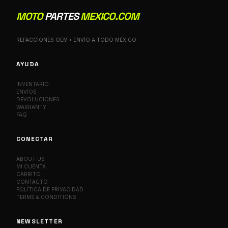
MOTO
PARTES
MEXICO.COM
REFACCIONES OEM • ENVÍO A TODO MÉXICO
AYUDA
INVENTARIO
ENVÍOS
DEVOLUCIONES
WARRANTY
FAQ
CONECTAR
ABOUT US
MI CUENTA
CARRITO
CONTACTO
POLÍTICA DE PRIVACIDAD
TERMS & CONDITIONS
NEWSLETTER