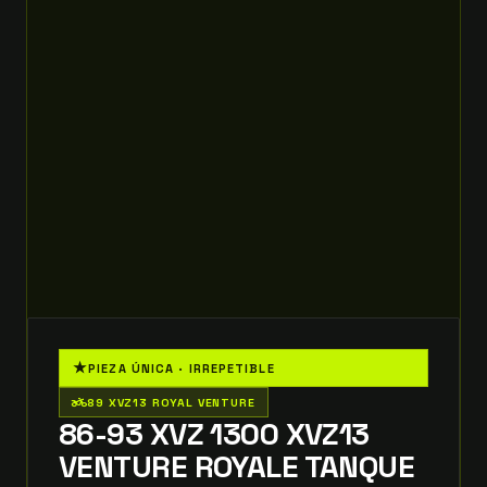
★
PIEZA ÚNICA · IRREPETIBLE
two_wheeler
89 XVZ13 ROYAL VENTURE
86-93 XVZ 1300 XVZ13
VENTURE ROYALE TANQUE