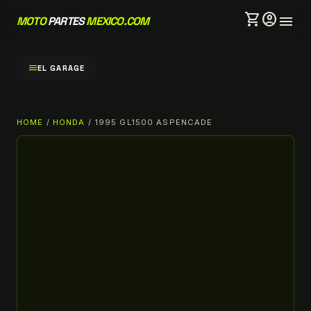
shopping_cart
account_circle
menu
MOTO
PARTES
MEXICO.COM
menu
EL GARAGE
HOME
/
HONDA
/ 1995 GL1500 ASPENCADE