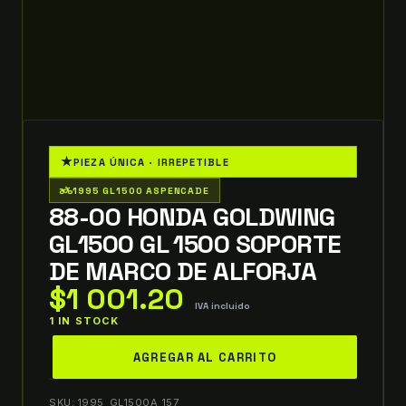
★
PIEZA ÚNICA · IRREPETIBLE
two_wheeler
1995 GL1500 ASPENCADE
88-00 HONDA GOLDWING
GL1500 GL 1500 SOPORTE
DE MARCO DE ALFORJA
$
1 001.20
IVA incluido
1 IN STOCK
88-
AGREGAR AL CARRITO
00
honda
SKU:
1995_GL1500A_157