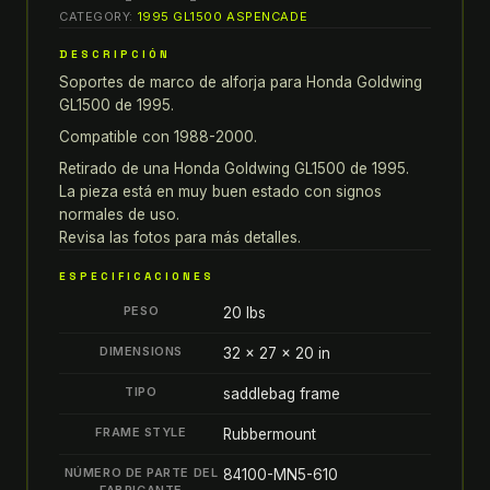
goldwing
CATEGORY:
1995 GL1500 ASPENCADE
GL1500
DESCRIPCIÓN
GL
Soportes de marco de alforja para Honda Goldwing
1500
GL1500 de 1995.
SOPORTE
DE
Compatible con 1988-2000.
MARCO
Retirado de una Honda Goldwing GL1500 de 1995.
DE
La pieza está en muy buen estado con signos
ALFORJA
normales de uso.
Revisa las fotos para más detalles.
quantity
ESPECIFICACIONES
PESO
20 lbs
DIMENSIONS
32 × 27 × 20 in
TIPO
saddlebag frame
FRAME STYLE
Rubbermount
NÚMERO DE PARTE DEL
84100-MN5-610