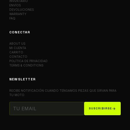
INVENTARIO
ENVÍOS
DEVOLUCIONES
WARRANTY
FAQ
CONECTAR
ABOUT US
MI CUENTA
CARRITO
CONTACTO
POLÍTICA DE PRIVACIDAD
TERMS & CONDITIONS
NEWSLETTER
RECIBE NOTIFICACIÓN CUANDO TENGAMOS PIEZAS QUE SIRVAN PARA
TU MOTO.
arrow_forward
SUSCRIBIRSE