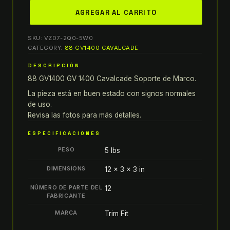
88
AGREGAR AL CARRITO
SUZUKI
GV1400
SKU:
VZD7-2Q0-5W0
GV
CATEGORY:
88 GV1400 CAVALCADE
1400
DESCRIPCIÓN
CAVALCADE
88 GV1400 GV 1400 Cavalcade Soporte de Marco.
SOporte
de
La pieza está en buen estado con signos normales
Marco
de uso.
Revisa las fotos para más detalles.
quantity
ESPECIFICACIONES
PESO
5 lbs
DIMENSIONS
12 × 3 × 3 in
NÚMERO DE PARTE DEL
12
FABRICANTE
MARCA
Trim Fit