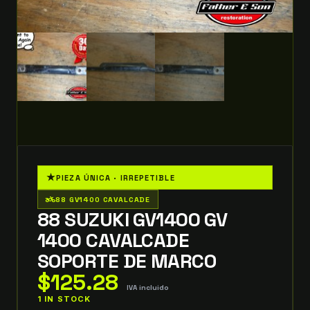
★
PIEZA ÚNICA · IRREPETIBLE
two_wheeler
88 GV1400 CAVALCADE
88 SUZUKI GV1400 GV
1400 CAVALCADE
SOPORTE DE MARCO
$
125.28
IVA incluido
1 IN STOCK