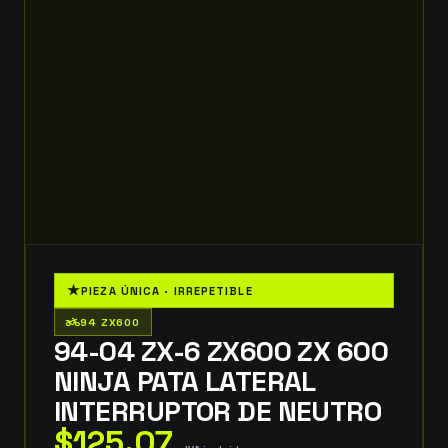
★
PIEZA ÚNICA · IRREPETIBLE
two_wheeler
94 ZX600
94-04 ZX-6 ZX600 ZX 600
NINJA PATA LATERAL
INTERRUPTOR DE NEUTRO
$
125.07