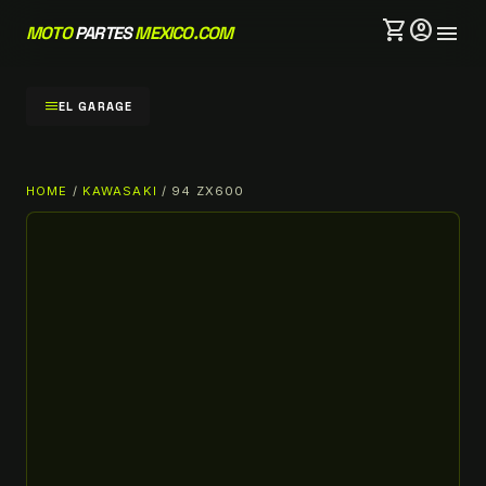
shopping_cart
account_circle
menu
MOTO
PARTES
MEXICO.COM
menu
EL GARAGE
HOME
/
KAWASAKI
/ 94 ZX600