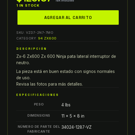
IVA incluido
1 IN STOCK
94-
AGREGAR AL CARRITO
04
ZX-
SKU:
VZD7-2N7-7MO
6
CATEGORY:
94 ZX600
ZX600
DESCRIPCIÓN
ZX
Zx-6 Zx600 Zx 600 Ninja pata lateral interruptor de
600
neutro.
NINJA
PATA
La pieza está en buen estado con signos normales
de uso.
LATERAL
Revisa las fotos para más detalles.
INTERRUPTOR
DE
ESPECIFICACIONES
NEUTRO
PESO
4 lbs
quantity
DIMENSIONS
11 × 5 × 8 in
NÚMERO DE PARTE DEL
34024-1287-VZ
FABRICANTE