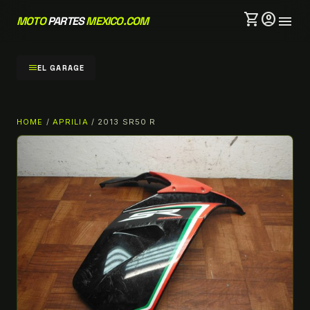
shopping_cart
account_circle
menu
MOTO
PARTES
MEXICO.COM
menu
EL GARAGE
HOME
/
APRILIA
/ 2013 SR50 R