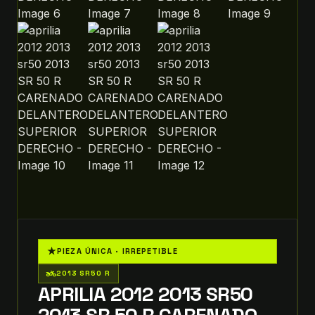
★
PIEZA ÚNICA · IRREPETIBLE
two_wheeler
2013 SR50 R
APRILIA 2012 2013 SR50
2013 SR 50 R CARENADO