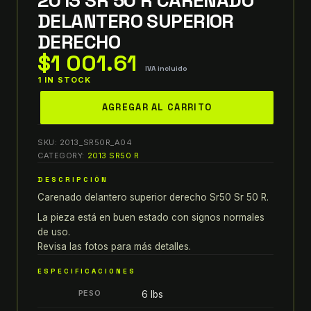
DELANTERO SUPERIOR
DERECHO
$
1 001.61
IVA incluido
1 IN STOCK
aprilia
AGREGAR AL CARRITO
2012
2013
SKU:
2013_SR50R_A04
sr50
CATEGORY:
2013 SR50 R
2013
DESCRIPCIÓN
SR
Carenado delantero superior derecho Sr50 Sr 50 R.
50
R
La pieza está en buen estado con signos normales
CARENADO
de uso.
Revisa las fotos para más detalles.
DELANTERO
SUPERIOR
ESPECIFICACIONES
DERECHO
PESO
6 lbs
quantity