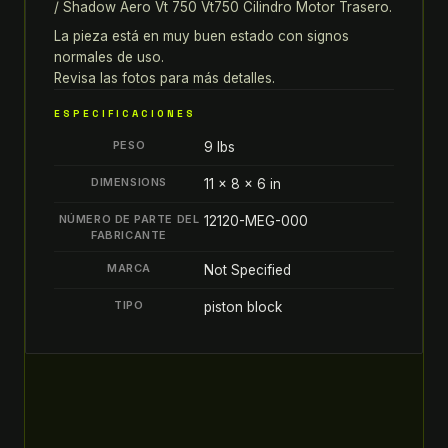
/ Shadow Aero Vt 750 Vt750 Cilindro Motor Trasero.
shadow
aero
La pieza está en muy buen estado con signos
VT
normales de uso.
Revisa las fotos para más detalles.
750
VT750
ESPECIFICACIONES
07-
PESO
9 lbs
09
CILINDRO
DIMENSIONS
11 × 8 × 6 in
MOTOR
NÚMERO DE PARTE DEL
12120-MEG-000
TRASERO
FABRICANTE
quantity
MARCA
Not Specified
TIPO
piston block