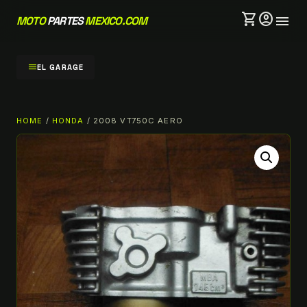
shopping_cart
account_circle
menu
MOTO
PARTES
MEXICO.COM
menu
EL GARAGE
HOME
/
HONDA
/ 2008 VT750C AERO