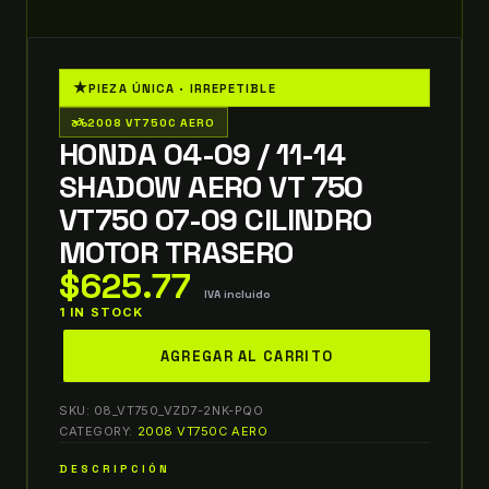
★
PIEZA ÚNICA · IRREPETIBLE
two_wheeler
2008 VT750C AERO
HONDA 04-09 / 11-14
SHADOW AERO VT 750
VT750 07-09 CILINDRO
MOTOR TRASERO
$
625.77
IVA incluido
1 IN STOCK
honda
AGREGAR AL CARRITO
04-
09
SKU:
08_VT750_VZD7-2NK-PQO
/
CATEGORY:
2008 VT750C AERO
11-
DESCRIPCIÓN
14