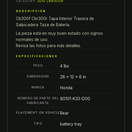
CATEGORY:
2015 CBR300R
cb300f
15-
DESCRIPCIÓN
19
Cb300f Cbr300r Tapa Interior Trasera de
cbr300r
Salpicadera Taza de Batería.
TAPA
La pieza está en muy buen estado con signos
INTERIOR
normales de uso.
TRASERA
Revisa las fotos para más detalles.
DE
ESPECIFICACIONES
SALPICADERA
PESO
4 lbs
TAZA
DE
DIMENSIONS
28 × 12 × 6 in
BATERÍA
MARCA
Honda
quantity
NÚMERO DE PARTE DEL
80101-K33-D00
FABRICANTE
PLACEMENT ON VEHICLE
Rear
TIPO
battery tray