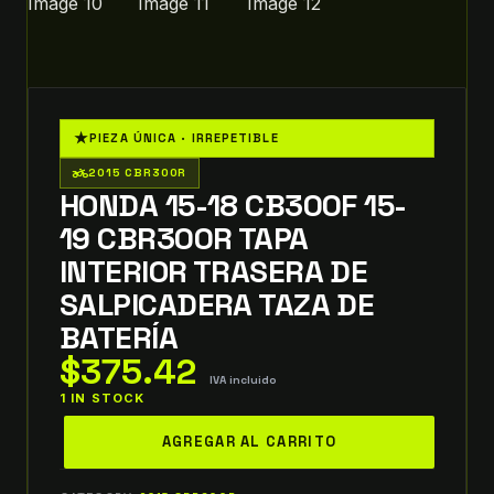
★
PIEZA ÚNICA · IRREPETIBLE
two_wheeler
2015 CBR300R
HONDA 15-18 CB300F 15-
19 CBR300R TAPA
INTERIOR TRASERA DE
SALPICADERA TAZA DE
BATERÍA
$
375.42
IVA incluido
1 IN STOCK
honda
AGREGAR AL CARRITO
15-
18