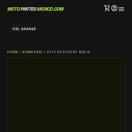
shopping_cart
account_circle
menu
MOTO
PARTES
MEXICO.COM
menu
EL GARAGE
HOME
/
KAWASAKI
/ 2013 EX300ADF NINJA