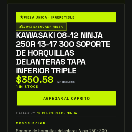
★
PIEZA ÚNICA · IRREPETIBLE
two_wheeler
2013 EX300ADF NINJA
KAWASAKI 08-12 NINJA
250R 13-17 300 SOPORTE
DE HORQUILLAS
DELANTERAS TAPA
INFERIOR TRIPLE
$
350.58
IVA incluido
1 IN STOCK
kawasaki
AGREGAR AL CARRITO
08-
12
CATEGORY:
2013 EX300ADF NINJA
ninja
250r
DESCRIPCIÓN
13-
Soporte de horquillas delanteras Ninja 250r 300.