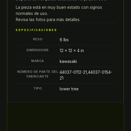
17
La pieza está en muy buen estado con signos
300
normales de uso.
SOPORTE
Revisa las fotos para más detalles.
DE
ESPECIFICACIONES
HORQUILLAS
PESO
DELANTERAS
6 lbs
TAPA
DIMENSIONS
12 × 12 × 4 in
INFERIOR
TRIPLE
MARCA
kawasaki
quantity
NÚMERO DE PARTE DEL
44037-0112-21,44037-0154-
FABRICANTE
21
TIPO
lower tree