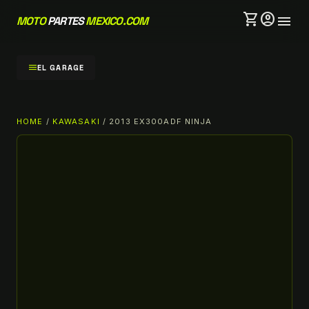
shopping_cart
account_circle
menu
MOTO
PARTES
MEXICO.COM
menu
EL GARAGE
HOME
/
KAWASAKI
/ 2013 EX300ADF NINJA