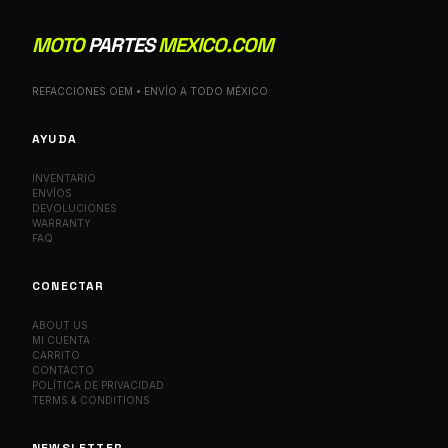
MOTO
PARTES
MEXICO.COM
REFACCIONES OEM • ENVÍO A TODO MÉXICO
AYUDA
INVENTARIO
ENVÍOS
DEVOLUCIONES
WARRANTY
FAQ
CONECTAR
ABOUT US
MI CUENTA
CARRITO
CONTACTO
POLÍTICA DE PRIVACIDAD
TERMS & CONDITIONS
NEWSLETTER