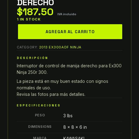
DERECHO
$
187.50
IVA incluido
1 IN STOCK
kawasaki
AGREGAR AL CARRITO
EX300
2011
CATEGORY:
2013 EX300ADF NINJA
2012
ninja
DESCRIPCIÓN
250r
Interruptor de control de manija derecho para Ex300
13-
Ninja 250r 300.
17
La pieza está en muy buen estado con signos
300
normales de uso.
INTERRUPTOR
Revisa las fotos para más detalles.
DE
ESPECIFICACIONES
CONTROL
PESO
3 lbs
DE
MANIJA
DIMENSIONS
8 × 8 × 6 in
DERECHO
MARCA
KAWASAKI