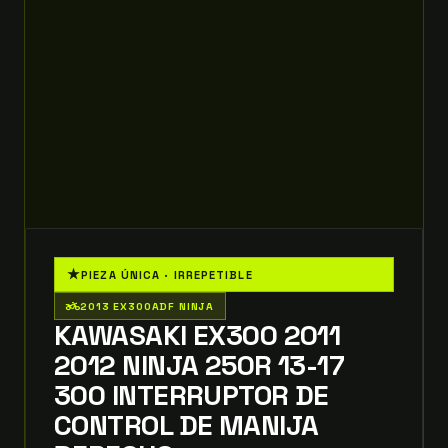
★
PIEZA ÚNICA · IRREPETIBLE
two_wheeler
2013 EX300ADF NINJA
KAWASAKI EX300 2011
2012 NINJA 250R 13-17
300 INTERRUPTOR DE
CONTROL DE MANIJA