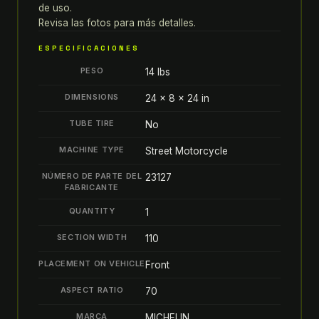
110/70R17
de uso.
54H
Revisa las fotos para más detalles.
HONDA
ESPECIFICACIONES
CBR300R
PESO
14 lbs
quantity
DIMENSIONS
24 × 8 × 24 in
TUBE TIRE
No
MACHINE TYPE
Street Motorcycle
NÚMERO DE PARTE DEL
23127
FABRICANTE
QUANTITY
1
SECTION WIDTH
110
PLACEMENT ON VEHICLE
Front
ASPECT RATIO
70
MARCA
MICHELIN