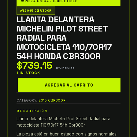
★
PIEZA ÚNICA · IRREPETIBLE
two_wheeler
2015 CBR300R
LLANTA DELANTERA
MICHELIN PILOT STREET
RADIAL PARA
MOTOCICLETA 110/70R17
54H HONDA CBR300R
$
739.15
IVA incluido
1 IN STOCK
Llanta
AGREGAR AL CARRITO
delantera
Michelin
CATEGORY:
2015 CBR300R
PILOT
STREET
DESCRIPCIÓN
RADIAL
Llanta delantera Michelin Pilot Street Radial para
para
motocicleta 110/70r17 54h Cbr300r.
motocicleta
La pieza está en buen estado con signos normales