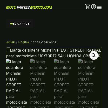
shopping_cart
account_circle
menu
MOTO
PARTES
MEXICO.COM
menu
EL GARAGE
HOME
/
HONDA
/ 2015 CBR300R