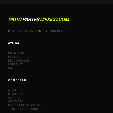
MOTO
PARTES
MEXICO.COM
REFACCIONES OEM • ENVÍO A TODO MÉXICO
AYUDA
INVENTARIO
ENVÍOS
DEVOLUCIONES
WARRANTY
FAQ
CONECTAR
ABOUT US
MI CUENTA
CARRITO
CONTACTO
POLÍTICA DE PRIVACIDAD
TERMS & CONDITIONS