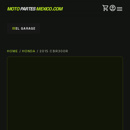
shopping_cart
account_circle
menu
MOTO
PARTES
MEXICO.COM
menu
EL GARAGE
HOME
/
HONDA
/ 2015 CBR300R