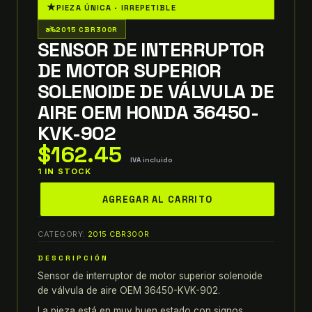
★
PIEZA ÚNICA · IRREPETIBLE
two_wheeler
2015 CBR300R
SENSOR DE INTERRUPTOR
DE MOTOR SUPERIOR
SOLENOIDE DE VÁLVULA DE
AIRE OEM HONDA 36450-
KVK-902
$
162.45
IVA incluido
1 IN STOCK
sensor
AGREGAR AL CARRITO
de
interruptor
CATEGORY:
2015 CBR300R
de
motor
DESCRIPCIÓN
superior
Sensor de interruptor de motor superior solenoide
solenoide
de válvula de aire OEM 36450-KVK-902.
de
La pieza está en muy buen estado con signos