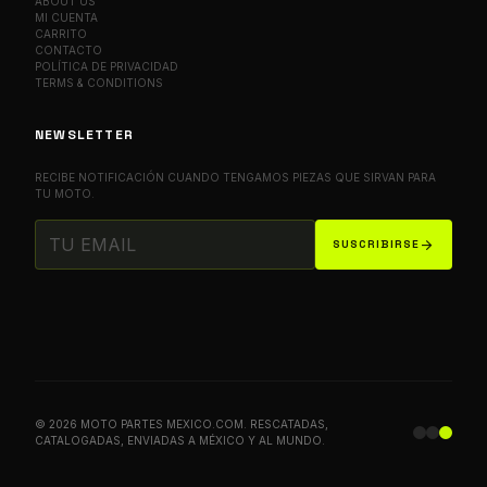
ABOUT US
MI CUENTA
CARRITO
CONTACTO
POLÍTICA DE PRIVACIDAD
TERMS & CONDITIONS
NEWSLETTER
RECIBE NOTIFICACIÓN CUANDO TENGAMOS PIEZAS QUE SIRVAN PARA
TU MOTO.
arrow_forward
SUSCRIBIRSE
© 2026 MOTO PARTES MEXICO.COM. RESCATADAS,
CATALOGADAS, ENVIADAS A MÉXICO Y AL MUNDO.