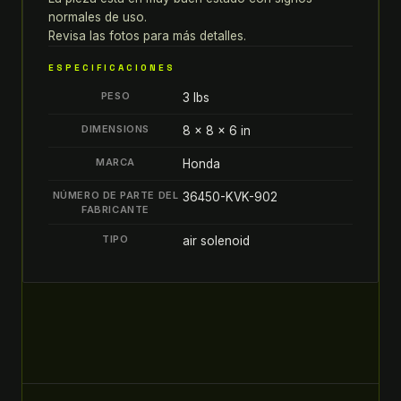
válvula
normales de uso.
de
Revisa las fotos para más detalles.
aire
ESPECIFICACIONES
OEM
PESO
3 lbs
honda
36450-
DIMENSIONS
8 × 8 × 6 in
KVK-
MARCA
Honda
902
quantity
NÚMERO DE PARTE DEL
36450-KVK-902
FABRICANTE
TIPO
air solenoid