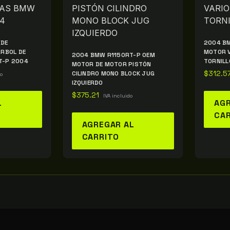
 DE
2004 B
ÁRBOL DE
MOTOR V
2004 BMW R1150RT-P OEM
T-P 2004
TORNILL
MOTOR DE MOTOR PISTÓN
CILINDRO MONO BLOCK JUG
$
312.5
do
IZQUIERDO
$
375.21
IVA incluido
L
AGR
CA
AGREGAR AL
CARRITO