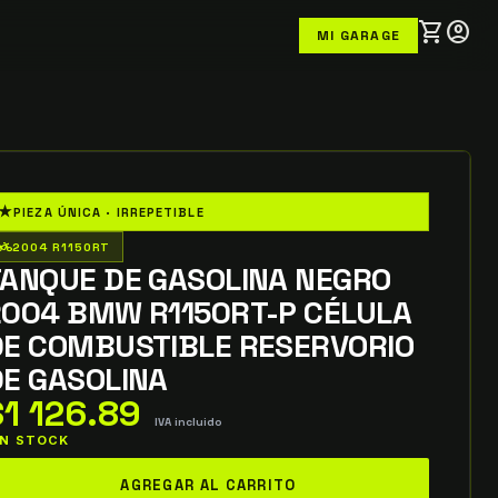
shopping_cart
account_circle
MI GARAGE
★
PIEZA ÚNICA · IRREPETIBLE
o_wheeler
2004 R1150RT
TANQUE DE GASOLINA NEGRO
2004 BMW R1150RT-P CÉLULA
DE COMBUSTIBLE RESERVORIO
DE GASOLINA
$
1 126.89
IVA incluido
 IN STOCK
anque
AGREGAR AL CARRITO
e