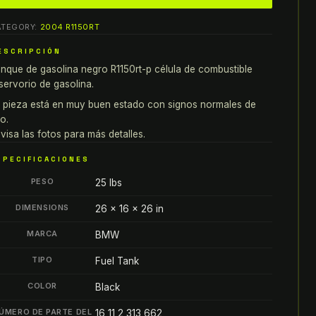
solina
ATEGORY:
2004 R1150RT
egro
004
ESCRIPCIÓN
mw
nque de gasolina negro R1150rt-p célula de combustible
150rt-
servorio de gasolina.
 pieza está en muy buen estado con signos normales de
lula
o.
e
visa las fotos para más detalles.
ombustible
SPECIFICACIONES
servorio
PESO
25 lbs
e
solina
DIMENSIONS
26 × 16 × 26 in
antity
MARCA
BMW
TIPO
Fuel Tank
COLOR
Black
ÚMERO DE PARTE DEL
16 11 2 313 662