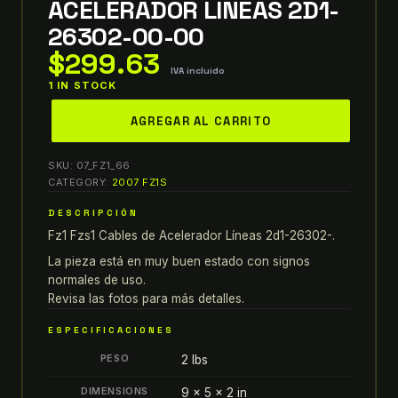
ACELERADOR LÍNEAS 2D1-
26302-00-00
$
299.63
IVA incluido
1 IN STOCK
yamaha
AGREGAR AL CARRITO
06-
15
SKU:
07_FZ1_66
fz1
CATEGORY:
2007 FZ1S
2015
DESCRIPCIÓN
fzs1
Fz1 Fzs1 Cables de Acelerador Líneas 2d1-26302-.
CABLES
DE
La pieza está en muy buen estado con signos
ACELERADOR
normales de uso.
Revisa las fotos para más detalles.
LÍNEAS
2D1-
ESPECIFICACIONES
26302-
PESO
2 lbs
00-
00
DIMENSIONS
9 × 5 × 2 in