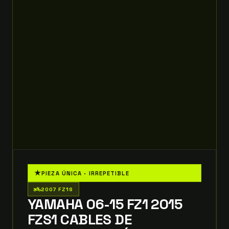
★
PIEZA ÚNICA · IRREPETIBLE
two_wheeler
2007 FZ1S
YAMAHA 06-15 FZ1 2015
FZS1 CABLES DE