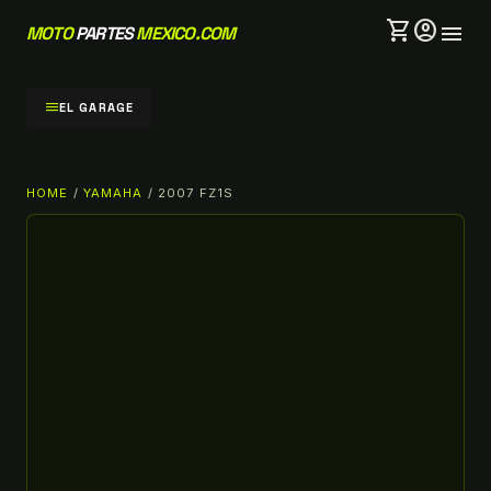
shopping_cart
account_circle
menu
MOTO
PARTES
MEXICO.COM
menu
EL GARAGE
HOME
/
YAMAHA
/ 2007 FZ1S