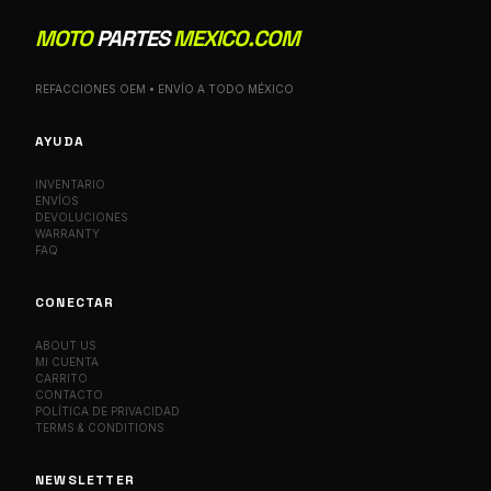
MOTO
PARTES
MEXICO.COM
REFACCIONES OEM • ENVÍO A TODO MÉXICO
AYUDA
INVENTARIO
ENVÍOS
DEVOLUCIONES
WARRANTY
FAQ
CONECTAR
ABOUT US
MI CUENTA
CARRITO
CONTACTO
POLÍTICA DE PRIVACIDAD
TERMS & CONDITIONS
NEWSLETTER