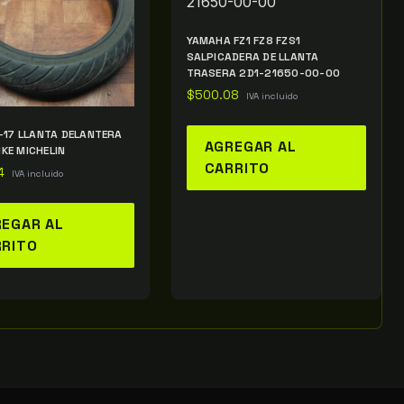
YAMAHA FZ1 FZ8 FZS1
SALPICADERA DE LLANTA
TRASERA 2D1-21650-00-00
$
500.08
IVA incluido
0-17 LLANTA DELANTERA
AGREGAR AL
KE MICHELIN
CARRITO
4
IVA incluido
EGAR AL
RRITO