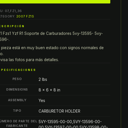
s1
KU:
07_FZ1_36
f
ATEGORY:
2007 FZ1S
ESCRIPCIÓN
OPORTE
1 Fzs1 Yzf R1 Soporte de Carburadores 5vy-13595- 5vy-
E
596-.
ARBURADORES
VY-
 pieza está en muy buen estado con signos normales de
o.
3595-
visa las fotos para más detalles.
0-
0
SPECIFICACIONES
VY-
PESO
2 lbs
3596-
0-
DIMENSIONS
8 × 6 × 8 in
0
ASSEMBLY
Yes
antity
TIPO
CARBURETOR HOLDER
ÚMERO DE PARTE DEL
5VY-13595-00-00,5VY-13596-00-
FABRICANTE
00,5VY-13597-00-00,5VY-13598-00-