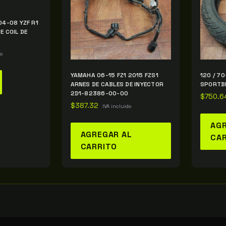
04-08 YZF R1
E COIL DE
do
YAMAHA 06-15 FZ1 2015 FZS1
120 / 7
ARNES DE CABLES DE INYECTOR
SPORTBI
2D1-82386-00-00
$
750.6
$
387.32
IVA incluido
AGR
AGREGAR AL
CA
CARRITO