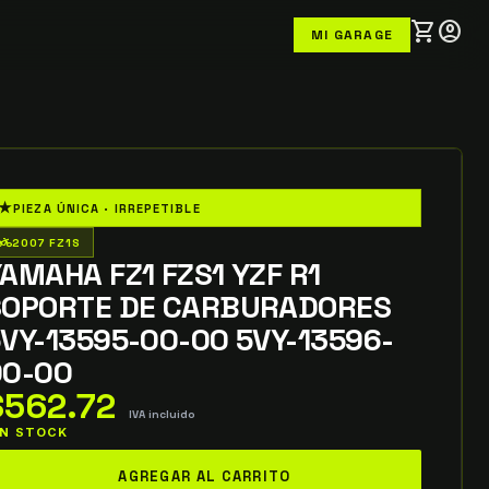
shopping_cart
account_circle
MI GARAGE
★
PIEZA ÚNICA · IRREPETIBLE
o_wheeler
2007 FZ1S
AMAHA FZ1 FZS1 YZF R1
SOPORTE DE CARBURADORES
VY-13595-00-00 5VY-13596-
00-00
$
562.72
IVA incluido
 IN STOCK
amaha
AGREGAR AL CARRITO
1