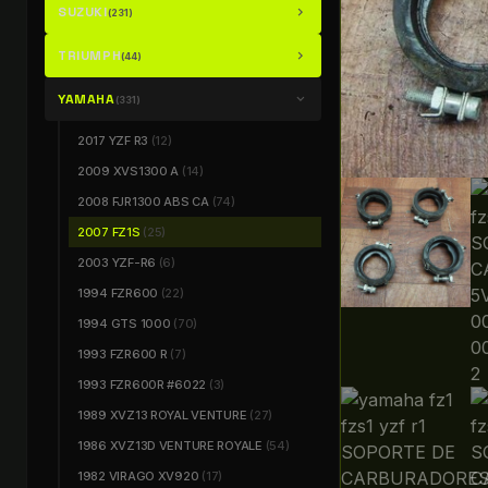
SUZUKI
chevron_right
(231)
TRIUMPH
chevron_right
(44)
YAMAHA
chevron_right
(331)
2017 YZF R3
(12)
2009 XVS1300 A
(14)
2008 FJR1300 ABS CA
(74)
2007 FZ1S
(25)
2003 YZF-R6
(6)
1994 FZR600
(22)
1994 GTS 1000
(70)
1993 FZR600 R
(7)
1993 FZR600R #6022
(3)
1989 XVZ13 ROYAL VENTURE
(27)
1986 XVZ13D VENTURE ROYALE
(54)
1982 VIRAGO XV920
(17)