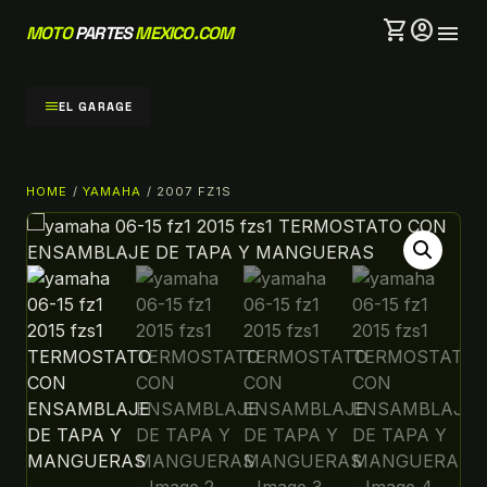
shopping_cart
account_circle
menu
MOTO
PARTES
MEXICO.COM
menu
EL GARAGE
HOME
/
YAMAHA
/ 2007 FZ1S