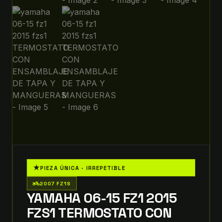
★
PIEZA ÚNICA · IRREPETIBLE
two_wheeler
2007 FZ1S
YAMAHA 06-15 FZ1 2015
FZS1 TERMOSTATO CON