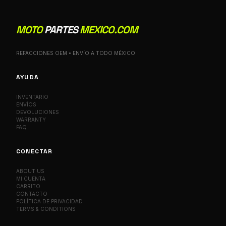
MOTO
PARTES
MEXICO.COM
REFACCIONES OEM • ENVÍO A TODO MÉXICO
AYUDA
INVENTARIO
ENVÍOS
DEVOLUCIONES
WARRANTY
FAQ
CONECTAR
ABOUT US
MI CUENTA
CARRITO
CONTACTO
POLÍTICA DE PRIVACIDAD
TERMS & CONDITIONS