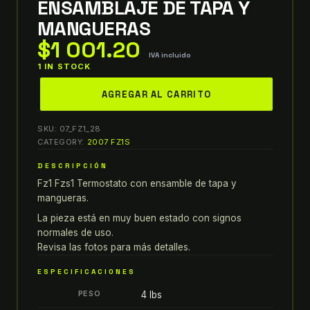
ENSAMBLAJE DE TAPA Y
MANGUERAS
$
1 001.20
IVA incluido
1 IN STOCK
yamaha
AGREGAR AL CARRITO
06-
15
SKU:
07_FZ1_28
fz1
CATEGORY:
2007 FZ1S
2015
DESCRIPCIÓN
fzs1
Fz1 Fzs1 Termostato con ensamble de tapa y
TERMOSTATO
mangueras.
CON
ENSAMBLAJE
La pieza está en muy buen estado con signos
normales de uso.
DE
Revisa las fotos para más detalles.
TAPA
Y
ESPECIFICACIONES
MANGUERAS
PESO
4 lbs
quantity