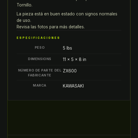
Tornillo.
ZX6
NINJA
La pieza está en buen estado con signos normales
de uso.
TAPA
Revisa las fotos para más detalles.
DE
CABEZA
ESPECIFICACIONES
+
PESO
5 lbs
TORNILLO
quantity
DIMENSIONS
11 × 5 × 8 in
NÚMERO DE PARTE DEL
ZX600
FABRICANTE
MARCA
KAWASAKI