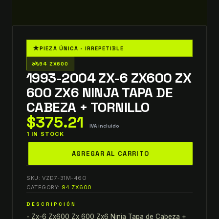
★
PIEZA ÚNICA · IRREPETIBLE
two_wheeler
94 ZX600
1993-2004 ZX-6 ZX600 ZX
600 ZX6 NINJA TAPA DE
CABEZA + TORNILLO
$
375.21
IVA incluido
1 IN STOCK
1993-
AGREGAR AL CARRITO
2004
ZX-
SKU:
VZD7-31M-46O
6
CATEGORY:
94 ZX600
ZX600
DESCRIPCIÓN
ZX
- Zx-6 Zx600 Zx 600 Zx6 Ninja Tapa de Cabeza +
600