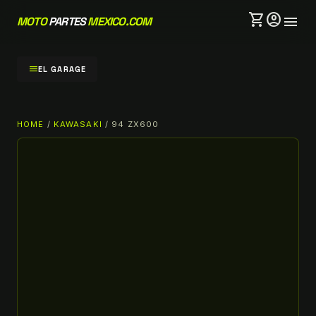
shopping_cart
account_circle
menu
MOTO
PARTES
MEXICO.COM
menu
EL GARAGE
HOME
/
KAWASAKI
/ 94 ZX600