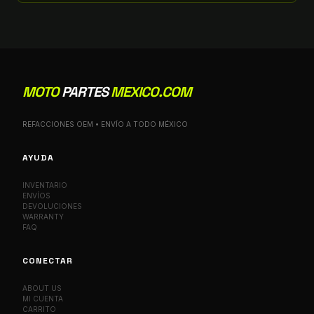
MOTO
PARTES
MEXICO.COM
REFACCIONES OEM • ENVÍO A TODO MÉXICO
AYUDA
INVENTARIO
ENVÍOS
DEVOLUCIONES
WARRANTY
FAQ
CONECTAR
ABOUT US
MI CUENTA
CARRITO