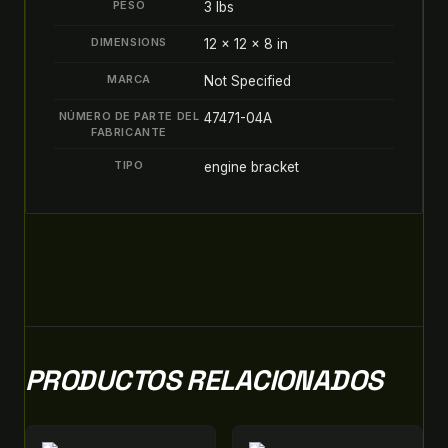
PESO
3 lbs
Motor
quantity
DIMENSIONS
12 × 12 × 8 in
MARCA
Not Specified
NÚMERO DE PARTE DEL
47471-04A
FABRICANTE
TIPO
engine bracket
PRODUCTOS RELACIONADOS