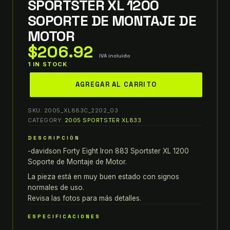
SPORTSTER XL 1200
SOPORTE DE MONTAJE DE
MOTOR
$
206.92
IVA incluido
1 IN STOCK
harley-
AGREGAR AL CARRITO
davidson
forty
SKU:
2005_XL883C_2202_03
eight
CATEGORY:
2005 SPORTSTER XL833
iron
DESCRIPCIÓN
883
-davidson Forty Eight Iron 883 Sportster XL 1200
sportster
Soporte de Montaje de Motor.
XL
1200
La pieza está en muy buen estado con signos
normales de uso.
Soporte
Revisa las fotos para más detalles.
de
Montaje
ESPECIFICACIONES
de