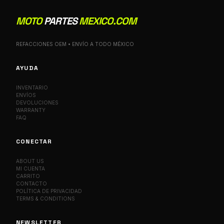
MOTO
PARTES
MEXICO.COM
REFACCIONES OEM • ENVÍO A TODO MÉXICO
AYUDA
INVENTARIO
ENVÍOS
DEVOLUCIONES
WARRANTY
FAQ
CONECTAR
ABOUT US
MI CUENTA
CARRITO
CONTACTO
POLÍTICA DE PRIVACIDAD
TERMS & CONDITIONS
NEWSLETTER