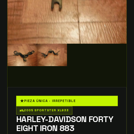
★
PIEZA ÚNICA · IRREPETIBLE
two_wheeler
2005 SPORTSTER XL833
HARLEY-DAVIDSON FORTY
EIGHT IRON 883