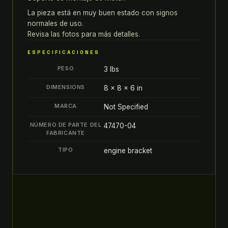
forty
eight
La pieza está en muy buen estado con signos
normales de uso.
iron
Revisa las fotos para más detalles.
883
sportster
ESPECIFICACIONES
1200
PESO
3 lbs
quantity
DIMENSIONS
8 × 8 × 6 in
MARCA
Not Specified
NÚMERO DE PARTE DEL
47470-04
FABRICANTE
TIPO
engine bracket