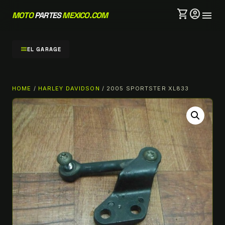
shopping_cart
account_circle
menu
MOTO
PARTES
MEXICO.COM
menu
EL GARAGE
HOME
/
HARLEY DAVIDSON
/ 2005 SPORTSTER XL833