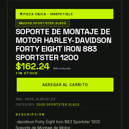
★
PIEZA ÚNICA · IRREPETIBLE
two_wheeler
2005 SPORTSTER XL833
SOPORTE DE MONTAJE DE
MOTOR HARLEY-DAVIDSON
FORTY EIGHT IRON 883
SPORTSTER 1200
$
162.24
IVA incluido
1 IN STOCK
soporte
AGREGAR AL CARRITO
de
montaje
SKU:
2005_XL883C_22
de
CATEGORY:
2005 SPORTSTER XL833
motor
DESCRIPCIÓN
harley-
-davidson Forty Eight Iron 883 Sportster 1200
davidson
Soporte de Montaje de Motor.